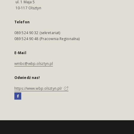
ul. 1 Maja 5
10-117 Olsztyn
Telefon
089 524 90 32 (sekretariat)
089 524 90 48 (Pracownia Regionalna)
E-Mail
wmbc@wbp.olsztyn.pl
Odwiedź nas!
https://www.wbp.olsztyn.pl/