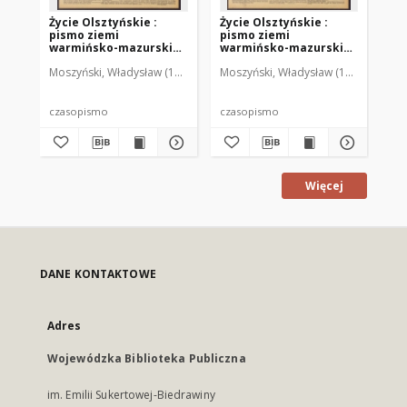
Życie Olsztyńskie :
Życie Olsztyńskie :
Życ
pismo ziemi
pismo ziemi
pi
warmińsko-mazurskiej,
warmińsko-mazurskiej,
wa
1951, nr 48
1951, nr 47
195
Moszyński, Władysław (1922-2001). Red.
Moszyński, Władysław (1922-2001). 
Mroczkowski, Włodzimierz (1
Mos
czasopismo
czasopismo
cz
Więcej
DANE KONTAKTOWE
Adres
Wojewódzka Biblioteka Publiczna
im. Emilii Sukertowej-Biedrawiny