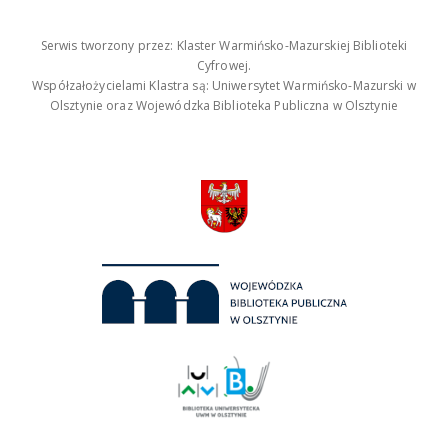
Serwis tworzony przez: Klaster Warmińsko-Mazurskiej Biblioteki
Cyfrowej.
Współzałożycielami Klastra są: Uniwersytet Warmińsko-Mazurski w
Olsztynie oraz Wojewódzka Biblioteka Publiczna w Olsztynie