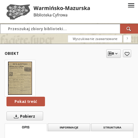
Wyszukiwanie zaawansowane
?
OBIEKT
Pokaż treść
Pobierz
OPIS
INFORMACJE
STRUKTURA