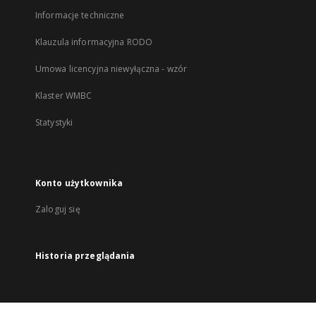
Informacje techniczne
Klauzula informacyjna RODO
Umowa licencyjna niewyłączna - wzór
Klaster WMBC
Statystyki
Konto użytkownika
Zaloguj się
Historia przeglądania