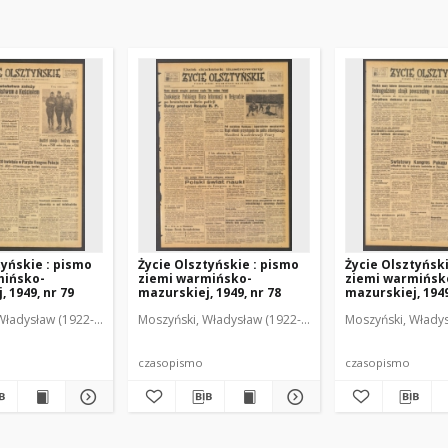
tyńskie : pismo
Życie Olsztyńskie : pismo
Życie Olsztyńsk
mińsko-
ziemi warmińsko-
ziemi warmińsk
 1949, nr 79
mazurskiej, 1949, nr 78
mazurskiej, 1949
Władysław (1922-2001). Red.
wski, Włodzimierz (1902-1971). Red.
Moszyński, Władysław (1922-2001). Red.
Mroczkowski, Włodzimierz (1902-1971). Red.
Osiecki, Andrzej. Red.
Moszyński, Władys
Mroczkowski, 
Osiec
czasopismo
czasopismo