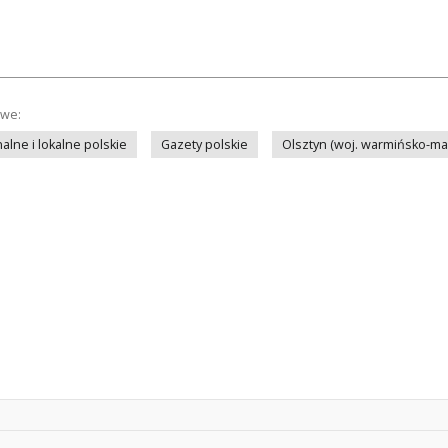
owe:
lne i lokalne polskie
Gazety polskie
Olsztyn (woj. warmińsko-ma