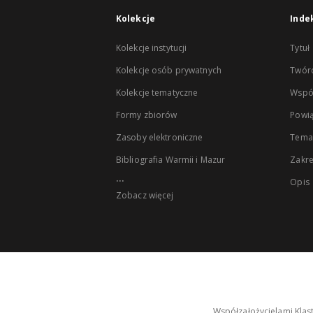
Kolekcje
Inde
Kolekcje instytucji
Tytuł
Kolekcje osób prywatnych
Twór
Kolekcje tematyczne
Wspó
Formy zbiorów
Powią
Zasoby elektroniczne
Tema
Bibliografia Warmii i Mazur
Zakr
...
Opis
Zobacz więcej
Współzałożycielami Klas