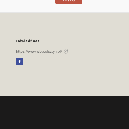
Odwiedź nas!
https://www.wbp.olsztyn.pl/