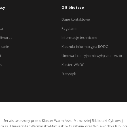
ksy
O Bibliotece
Dane kontaktowe
ca
Regulamin
łtwórca
Informacje techniczne
zanie
Klauzula informacyjna RODO
t
Umowa licencyjna niewyłączna - wzór
es
Klaster WMBC
Statystyki
Serwis tworzony przez: Klaster Warmińsko-Mazurskiej Biblioteki Cyfrowej.
tra są: Uniwersytet Warmińsko-Mazurski w Olsztynie oraz Wojewódzka Bibliote