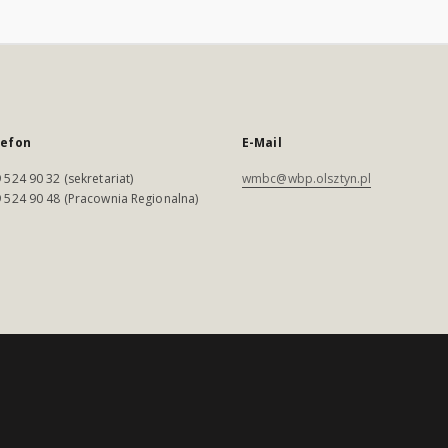
lefon
E-Mail
 524 90 32 (sekretariat)
wmbc@wbp.olsztyn.pl
 524 90 48 (Pracownia Regionalna)