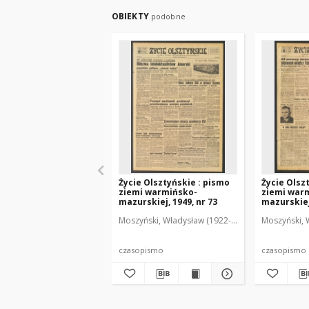
OBIEKTY
podobne
Życie Olsztyńskie : pismo
Życie Olsz
ziemi warmińsko-
ziemi war
mazurskiej, 1949, nr 73
mazurskiej,
Moszyński, Władysław (1922-2001). Red.
Moszyński, 
Mroczko
czasopismo
czasopismo