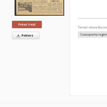
Pokaż treść
Temat i słowa klucz
Czasopisma regiona
Pobierz