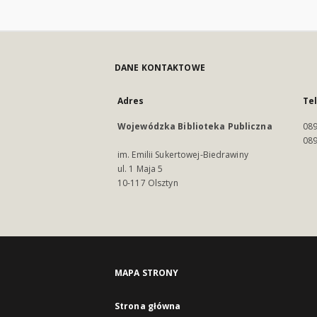
DANE KONTAKTOWE
Adres
Te
Wojewódzka Biblioteka Publiczna
089
089
im. Emilii Sukertowej-Biedrawiny
ul. 1 Maja 5
10-117 Olsztyn
MAPA STRONY
Strona główna