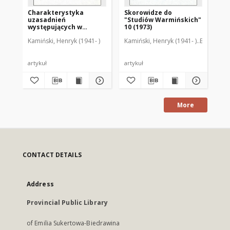
Charakterystyka
Skorowidze do
uzasadnień
"Studiów Warmińskich"
występujących w
10 (1973)
filozofii bytu : (próba
Kamiński, Henryk (1941- )
Kamiński, Henryk (1941- )
Borzyszko
typologii)
artykuł
artykuł
More
CONTACT DETAILS
Address
Provincial Public Library
of Emilia Sukertowa-Biedrawina