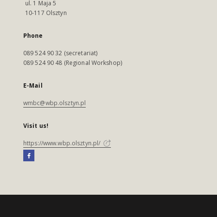
ul. 1 Maja 5
10-117 Olsztyn
Phone
089 524 90 32 (secretariat)
089 524 90 48 (Regional Workshop)
E-Mail
wmbc@wbp.olsztyn.pl
Visit us!
https://www.wbp.olsztyn.pl/