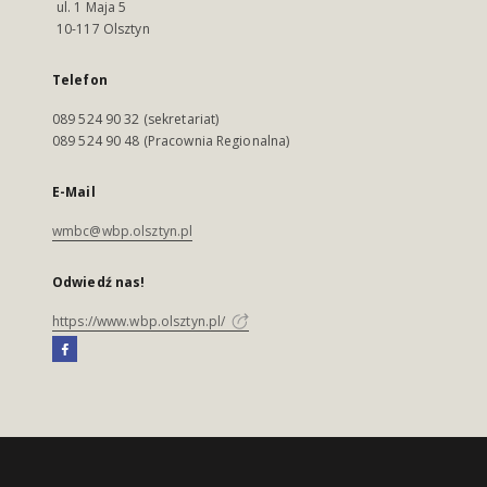
ul. 1 Maja 5
10-117 Olsztyn
Telefon
089 524 90 32 (sekretariat)
089 524 90 48 (Pracownia Regionalna)
E-Mail
wmbc@wbp.olsztyn.pl
Odwiedź nas!
https://www.wbp.olsztyn.pl/