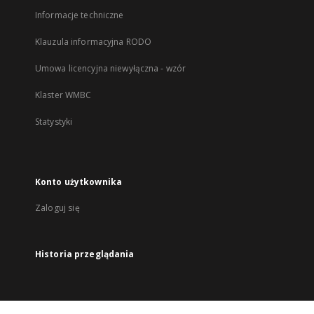
Informacje techniczne
Klauzula informacyjna RODO
Umowa licencyjna niewyłączna - wzór
Klaster WMBC
Statystyki
Konto użytkownika
Zaloguj się
Historia przeglądania