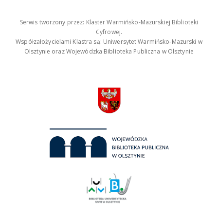
Serwis tworzony przez: Klaster Warmińsko-Mazurskiej Biblioteki
Cyfrowej.
Współzałożycielami Klastra są: Uniwersytet Warmińsko-Mazurski w
Olsztynie oraz Wojewódzka Biblioteka Publiczna w Olsztynie