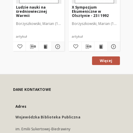
Ludzie nauki na
X Sympozjum
XI
średniowiecznej
Ekumeniczne w
Ek
Warmii
Olsztynie - 23 I 1992
Ols
Borzyszkowski, Marian (1936-2001)
Borzyszkowski, Marian (1936-2001)
Bor
artykuł
artykuł
art
Więcej
DANE KONTAKTOWE
Adres
Wojewódzka Biblioteka Publiczna
im. Emilii Sukertowej-Biedrawiny