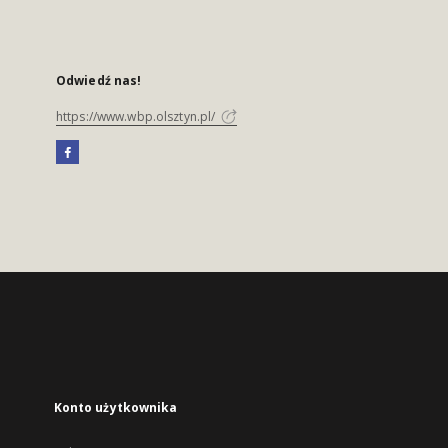
Odwiedź nas!
https://www.wbp.olsztyn.pl/
Konto użytkownika