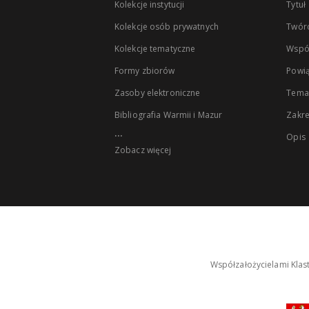
Kolekcje instytucji
Tytuł
Kolekcje osób prywatnych
Twór
Kolekcje tematyczne
Wspó
Formy zbiorów
Powią
Zasoby elektroniczne
Tema
Bibliografia Warmii i Mazur
Zakr
...
Opis
Zobacz więcej
Współzałożycielami Klas