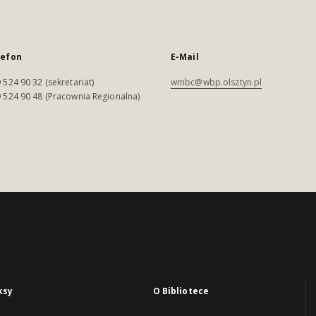
lefon
E-Mail
 524 90 32 (sekretariat)
wmbc@wbp.olsztyn.pl
 524 90 48 (Pracownia Regionalna)
ksy
O Bibliotece