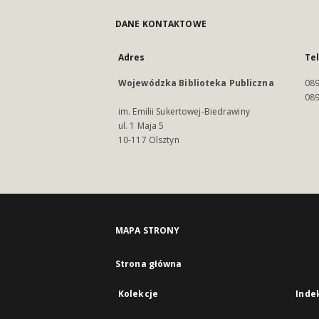
DANE KONTAKTOWE
Adres
Te
Wojewódzka Biblioteka Publiczna
089
089
im. Emilii Sukertowej-Biedrawiny
ul. 1 Maja 5
10-117 Olsztyn
MAPA STRONY
Strona główna
Kolekcje
Inde