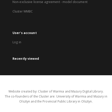
Non-exclusive license agreement - model document
Cluster WMBC
User's account
Log in
Recently viewed
Website created by: Cluster of Warmia and Mazury Digital Library.
The co-founders of the Cluster are: University of Warmia and Mazury in
Olsztyn and the Provincial Public Library in Olsztyn.