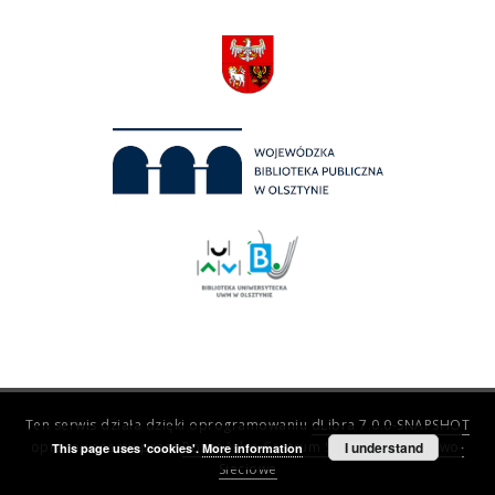
Ten serwis działa dzięki oprogramowaniu
dLibra 7.0.0-SNAPSHOT
opracowanemu przez
Poznańskie Centrum Superkomputerowo-
I understand
This page uses 'cookies'.
More information
Sieciowe