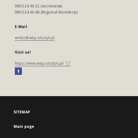
089 524 90 32 (secretariat)
089 524 90 48 (Regional Workshop)
E-Mail
wmbc@wbp.olsztyn.pl
Visit us!
https://www.wbp.olsztyn.pl/
SITEMAP
Main page