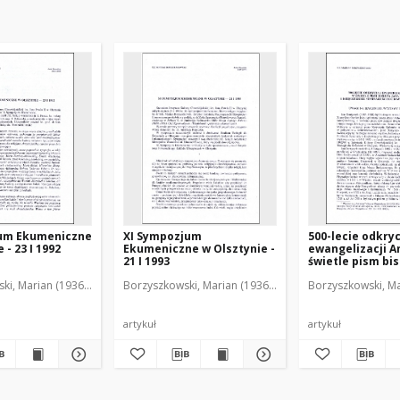
um Ekumeniczne
XI Sympozjum
500-lecie odkryc
 - 23 I 1992
Ekumeniczne w Olsztynie -
ewangelizacji A
21 I 1993
świetle pism bi
Dantyszka i ksi
ki, Marian (1936-2001)
Borzyszkowski, Marian (1936-2001)
Borzyszkowski, Ma
Seminarium Du
w Olsztynie : uw
marginesie wys
bibliotecznej
artykuł
artykuł