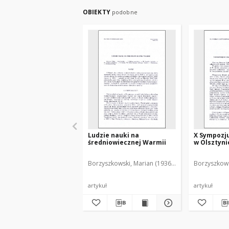
OBIEKTY
podobne
Ludzie nauki na
X Sympozj
średniowiecznej Warmii
w Olsztynie
Borzyszkowski, Marian (1936-2001)
Borzyszkows
artykuł
artykuł