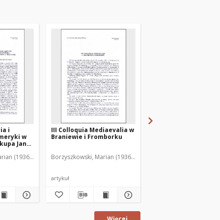
ia i
III Colloquia Mediaevalia w
Wystawa "Gietrzwałd
meryki w
Braniewie i Fromborku
1877-1977"
skupa Jana
ęgozbioru
rian (1936-2001)
Borzyszkowski, Marian (1936-2001)
Borzyszkowski, Marian 
chownego
agi na
tawy
artykuł
artykuł
Więcej