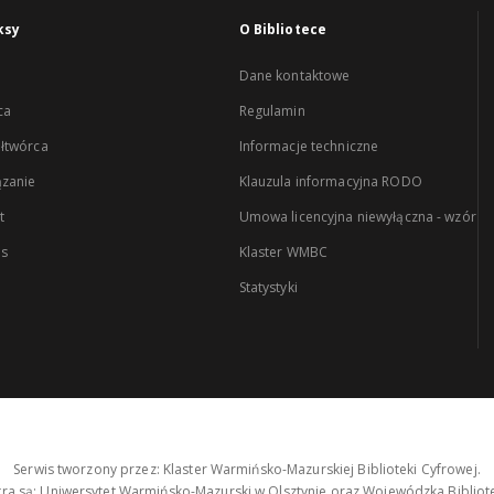
ksy
O Bibliotece
Dane kontaktowe
ca
Regulamin
łtwórca
Informacje techniczne
zanie
Klauzula informacyjna RODO
t
Umowa licencyjna niewyłączna - wzór
es
Klaster WMBC
Statystyki
Serwis tworzony przez: Klaster Warmińsko-Mazurskiej Biblioteki Cyfrowej.
tra są: Uniwersytet Warmińsko-Mazurski w Olsztynie oraz Wojewódzka Bibliote