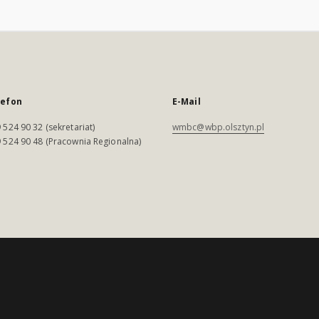
lefon
E-Mail
 524 90 32 (sekretariat)
wmbc@wbp.olsztyn.pl
 524 90 48 (Pracownia Regionalna)