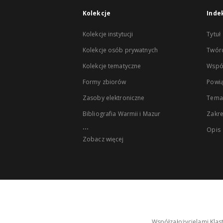
Kolekcje
Inde
Kolekcje instytucji
Tytuł
Kolekcje osób prywatnych
Twór
Kolekcje tematyczne
Wspó
Formy zbiorów
Powią
Zasoby elektroniczne
Tema
Bibliografia Warmii i Mazur
Zakr
...
Opis
Zobacz więcej
Współzałożycielami Klas