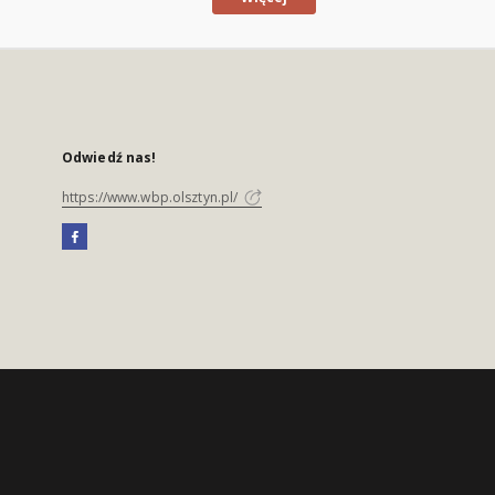
Odwiedź nas!
https://www.wbp.olsztyn.pl/