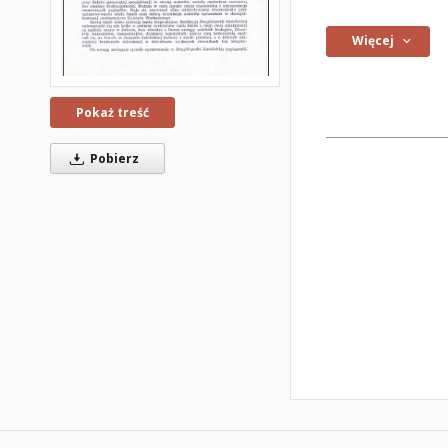
Więcej
Pokaż treść
Pobierz