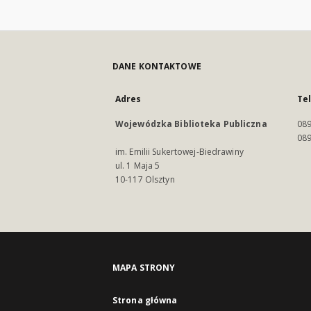
DANE KONTAKTOWE
Adres
Te
Wojewódzka Biblioteka Publiczna
089
089
im. Emilii Sukertowej-Biedrawiny
ul. 1 Maja 5
10-117 Olsztyn
MAPA STRONY
Strona główna