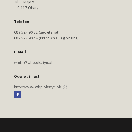
ul. 1 Maja 5
10-117 Olsztyn
Telefon
089 524 90 32 (sekretariat)
089 524 90 48 (Pracownia Regionalna)
E-Mail
wmbc@wbp.olsztyn.pl
Odwiedź nas!
https://www.wbp.olsztyn.pl/