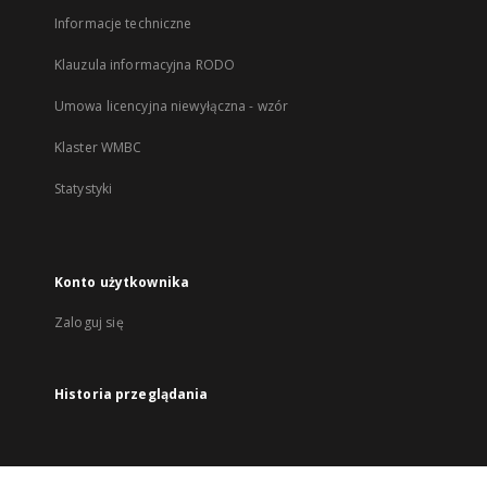
Informacje techniczne
Klauzula informacyjna RODO
Umowa licencyjna niewyłączna - wzór
Klaster WMBC
Statystyki
Konto użytkownika
Zaloguj się
Historia przeglądania