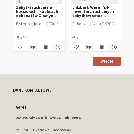
Zabytki ruchome w
Lidzbark Warmiński :
Za
kościołach i kaplicach
inwentarz ruchomych
Do
dekanatów Olsztyn
zabytków sztuki
Se
Południe i Północ
kościelnej diecezji
Du
Piskorska, Józefa (1930-2016)
Piskorska, Józefa (1930-2016)
Pis
według stanu z 1975
warmińskiej według
Ol
roku : inwentarz
stanu z 1980 r.
z 
ruchomych zabytków
ru
sztuki kościelnej
sz
artykuł
artykuł
art
Diecezji Warmińskiej
Di
Więcej
DANE KONTAKTOWE
Adres
Wojewódzka Biblioteka Publiczna
im. Emilii Sukertowej-Biedrawiny