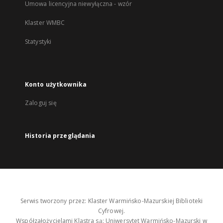
Umowa licencyjna niewyłączna - wzór
Klaster WMBC
Statystyki
Konto użytkownika
Zaloguj się
Historia przeglądania
Serwis tworzony przez: Klaster Warmińsko-Mazurskiej Biblioteki
Cyfrowej.
Współzałożycielami Klastra są: Uniwersytet Warmińsko-Mazurski w