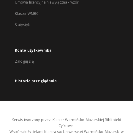
Umowa licencyjna niewyłączna - wzór
Klaster WMBC
Statystyki
Konto użytkownika
Zaloguj się
Historia przeglądania
Serwis tworzony przez: Klaster Warmińsko-Mazurskiej Biblioteki
Cyfrowej.
Współzałożycielami Klastra są: Uniwersytet Warmińsko-Mazurski w