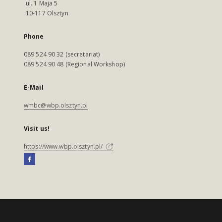
ul. 1 Maja 5
10-117 Olsztyn
Phone
089 524 90 32 (secretariat)
089 524 90 48 (Regional Workshop)
E-Mail
wmbc@wbp.olsztyn.pl
Visit us!
https://www.wbp.olsztyn.pl/