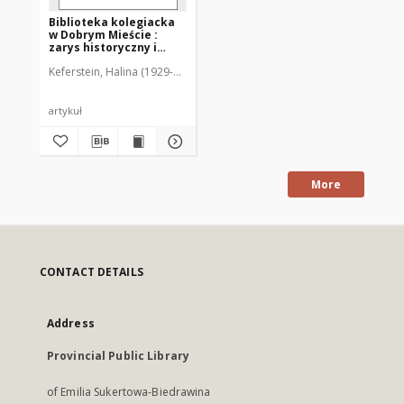
Biblioteka kolegiacka
w Dobrym Mieście :
zarys historyczny i
próba charakterystyki
Keferstein, Halina (1929-2003)
zbiorów od początków
do 1814 roku
artykuł
More
CONTACT DETAILS
Address
Provincial Public Library
of Emilia Sukertowa-Biedrawina