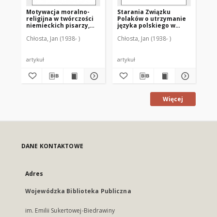
Motywacja moralno-
Starania Związku
Wi
religijna w twórczości
Polaków o utrzymanie
w 
niemieckich pisarzy,
języka polskiego w
Wa
którzy po 1945 roku
kościołach katolickich
Chłosta, Jan (1938- )
Chłosta, Jan (1938- )
Chł
opuścili Prusy
w diecezji warmińskiej
Wschodnie
(1923-1939)
artykuł
artykuł
art
Więcej
DANE KONTAKTOWE
Adres
Wojewódzka Biblioteka Publiczna
im. Emilii Sukertowej-Biedrawiny