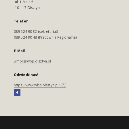
ul. 1 Maja 5
10-117 Olsztyn
Telefon
089 524 90 32 (sekretariat)
089 524 90 48 (Pracownia Regionalna)
E-Mail
wmbc@wbp.olsztyn.pl
Odwiedź nas!
https://www.wbp.olsztyn.pl/