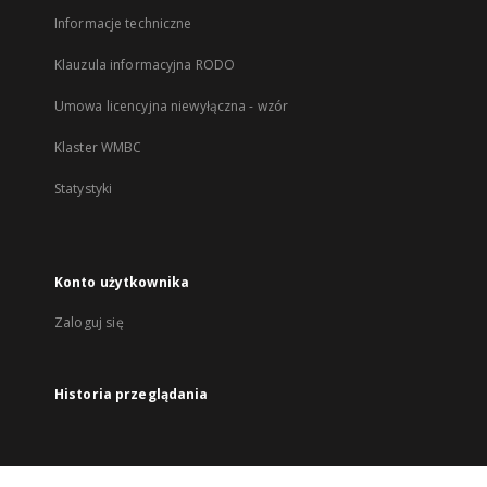
Informacje techniczne
Klauzula informacyjna RODO
Umowa licencyjna niewyłączna - wzór
Klaster WMBC
Statystyki
Konto użytkownika
Zaloguj się
Historia przeglądania