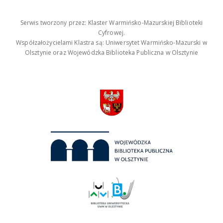
Serwis tworzony przez: Klaster Warmińsko-Mazurskiej Biblioteki
Cyfrowej.
Współzałożycielami Klastra są: Uniwersytet Warmińsko-Mazurski w
Olsztynie oraz Wojewódzka Biblioteka Publiczna w Olsztynie