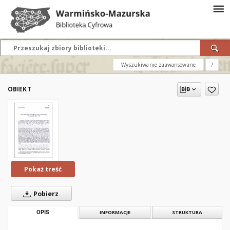
Wyszukiwanie zaawansowane
?
OBIEKT
Pokaż treść
Pobierz
OPIS
INFORMACJE
STRUKTURA