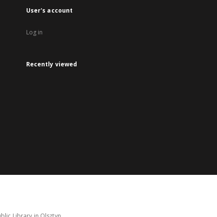
User's account
Log in
Recently viewed
lic Library in Olsztyn.