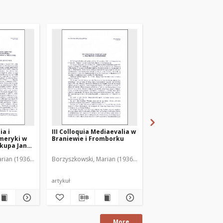
ia i
III Colloquia Mediaevalia w
Wystawa "Gietrzwałd
meryki w
Braniewie i Fromborku
1877-1977"
skupa Jana
ęgozbioru
rian (1936-2001)
Borzyszkowski, Marian (1936-2001)
Borzyszkowski, Marian 
chownego
agi na
tawy
artykuł
artykuł
More