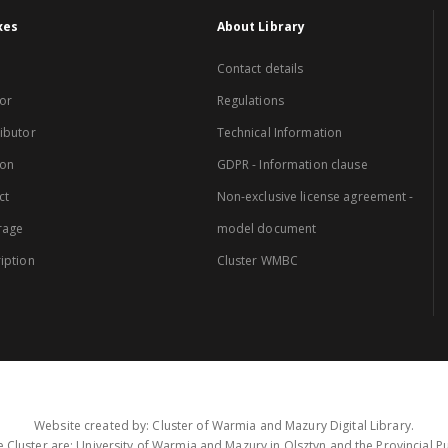
xes
About Library
Contact details
or
Regulations
ibutor
Technical Information
ion
GDPR - Information clause
ct
Non-exclusive license agreement -
rage
model document
iption
Cluster WMBC
Website created by: Cluster of Warmia and Mazury Digital Library.
 Cluster are: University of Warmia and Mazury in Olsztyn and the Provincial Pub