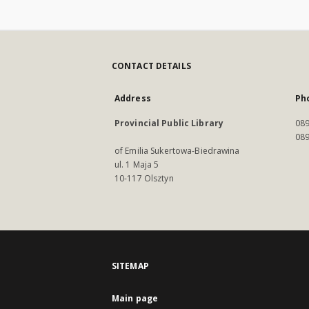
CONTACT DETAILS
Address
Ph
Provincial Public Library
089
089
of Emilia Sukertowa-Biedrawina
ul. 1 Maja 5
10-117 Olsztyn
SITEMAP
Main page