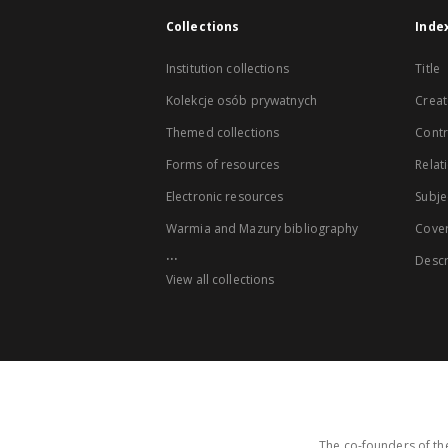
Collections
Inde
Institution collections
Title
Kolekcje osób prywatnych
Creat
Themed collections
Contr
Forms of resources
Relat
Electronic resources
Subje
Warmia and Mazury bibliography
Cove
...
Descr
View all collections
The co-founders of the