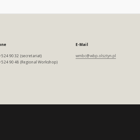
one
E-Mail
 524 90 32 (secretariat)
wmbc@wbp.olsztyn.pl
 524 90 48 (Regional Workshop)