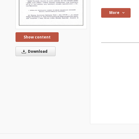
More
Show content
Download