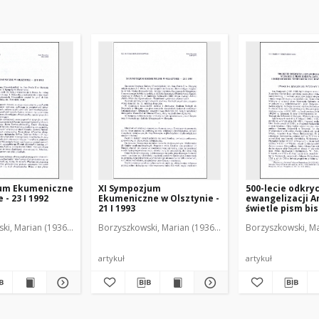
um Ekumeniczne
XI Sympozjum
500-lecie odkryc
 - 23 I 1992
Ekumeniczne w Olsztynie -
ewangelizacji A
21 I 1993
świetle pism bi
Dantyszka i ksi
ki, Marian (1936-2001)
Borzyszkowski, Marian (1936-2001)
Borzyszkowski, Ma
Seminarium Du
w Olsztynie : uw
marginesie wys
bibliotecznej
artykuł
artykuł