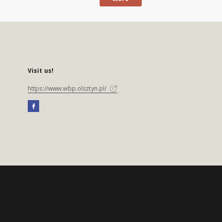
Visit us!
https://www.wbp.olsztyn.pl/