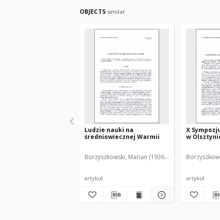
OBJECTS
similar
Ludzie nauki na
X Sympozj
średniowiecznej Warmii
w Olsztynie
Borzyszkowski, Marian (1936-2001)
Borzyszkows
artykuł
artykuł