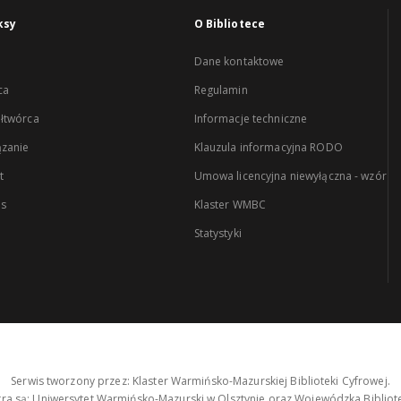
ksy
O Bibliotece
Dane kontaktowe
ca
Regulamin
łtwórca
Informacje techniczne
zanie
Klauzula informacyjna RODO
t
Umowa licencyjna niewyłączna - wzór
es
Klaster WMBC
Statystyki
Serwis tworzony przez: Klaster Warmińsko-Mazurskiej Biblioteki Cyfrowej.
tra są: Uniwersytet Warmińsko-Mazurski w Olsztynie oraz Wojewódzka Bibliote