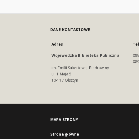
DANE KONTAKTOWE
Adres
Te
Wojewódzka Biblioteka Publiczna
089
089
im. Emilii Sukertowej-Biedrawiny
ul. 1 Maja 5
10-117 Olsztyn
MAPA STRONY
Strona główna