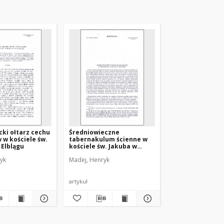
ki ołtarz cechu
Średniowieczne
w kościele św.
tabernakulum ścienne w
 Elblągu
kościele św. Jakuba w
Olsztynie
yk
Madej, Henryk
artykuł