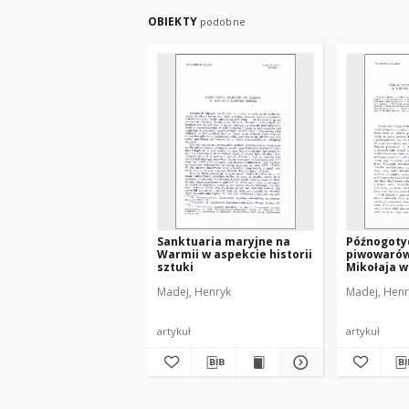
OBIEKTY
podobne
Sanktuaria maryjne na
Późnogotyc
Warmii w aspekcie historii
piwowarów 
sztuki
Mikołaja w
Madej, Henryk
Madej, Henr
artykuł
artykuł