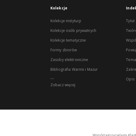
Kolekcje
Inde
Kolekcje instytucji
Tytuł
Kolekcje osób prywatnych
Twór
Kolekcje tematyczne
Wspó
Formy zbiorów
Powią
Zasoby elektroniczne
Tema
Bibliografia Warmii i Mazur
Zakr
...
Opis
Zobacz więcej
Współzałożycielami Klas