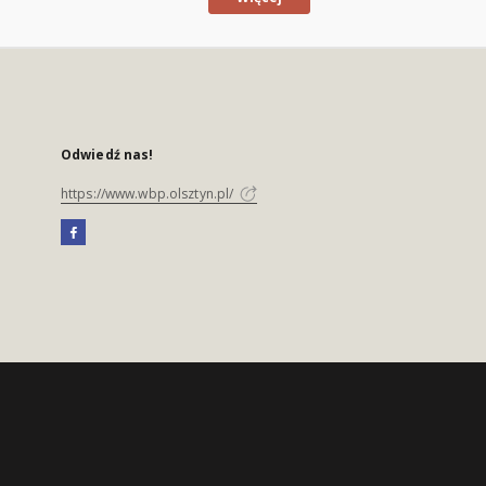
Odwiedź nas!
https://www.wbp.olsztyn.pl/