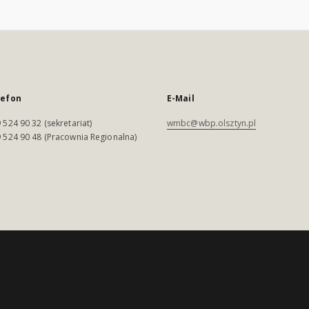
lefon
E-Mail
 524 90 32 (sekretariat)
wmbc@wbp.olsztyn.pl
 524 90 48 (Pracownia Regionalna)