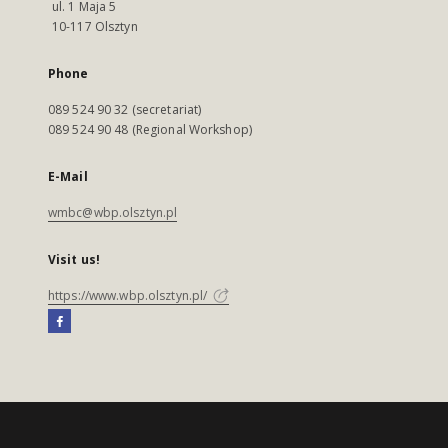
ul. 1 Maja 5
10-117 Olsztyn
Phone
089 524 90 32 (secretariat)
089 524 90 48 (Regional Workshop)
E-Mail
wmbc@wbp.olsztyn.pl
Visit us!
https://www.wbp.olsztyn.pl/