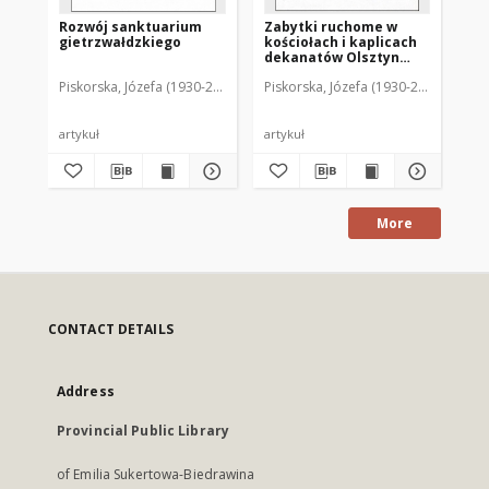
Rozwój sanktuarium
Zabytki ruchome w
Li
gietrzwałdzkiego
kościołach i kaplicach
in
dekanatów Olsztyn
za
Południe i Północ
koś
Piskorska, Józefa (1930-2016)
Piskorska, Józefa (1930-2016)
Pis
według stanu z 1975
wa
roku : inwentarz
sta
ruchomych zabytków
sztuki kościelnej
artykuł
artykuł
art
Diecezji Warmińskiej
More
CONTACT DETAILS
Address
Provincial Public Library
of Emilia Sukertowa-Biedrawina