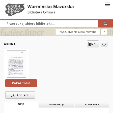
Wyszukiwanie zaawansowane
?
OBIEKT
Pokaż treść
Pobierz
OPIS
INFORMACJE
STRUKTURA