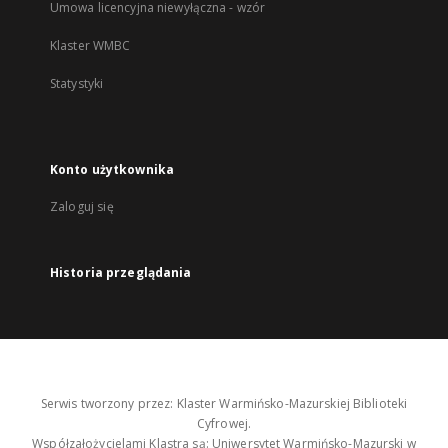
Umowa licencyjna niewyłączna - wzór
Klaster WMBC
Statystyki
Konto użytkownika
Zaloguj się
Historia przeglądania
Serwis tworzony przez: Klaster Warmińsko-Mazurskiej Biblioteki
Cyfrowej.
Współzałożycielami Klastra są: Uniwersytet Warmińsko-Mazurski w