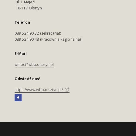
ul. 1 Maja 5
10-117 Olsztyn
Telefon
089 524 90 32 (sekretariat)
089 524 90 48 (Pracownia Regionalna)
E-Mail
wmbc@wbp.olsztyn.pl
Odwiedź nas!
https://www.wbp.olsztyn.pl/