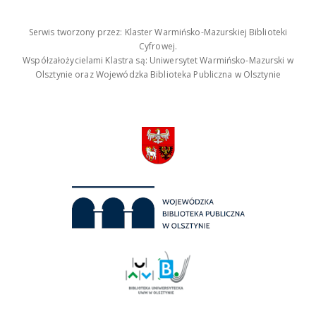
Serwis tworzony przez: Klaster Warmińsko-Mazurskiej Biblioteki
Cyfrowej.
Współzałożycielami Klastra są: Uniwersytet Warmińsko-Mazurski w
Olsztynie oraz Wojewódzka Biblioteka Publiczna w Olsztynie