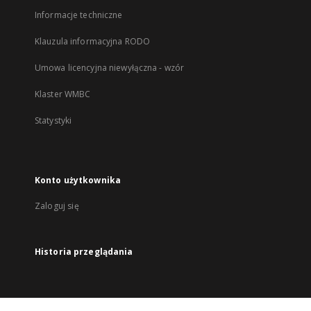
Informacje techniczne
Klauzula informacyjna RODO
Umowa licencyjna niewyłączna - wzór
Klaster WMBC
Statystyki
Konto użytkownika
Zaloguj się
Historia przeglądania