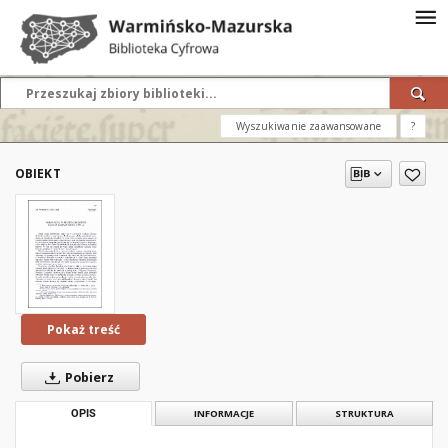
Wyszukiwanie zaawansowane
?
OBIEKT
Pokaż treść
Pobierz
OPIS
INFORMACJE
STRUKTURA