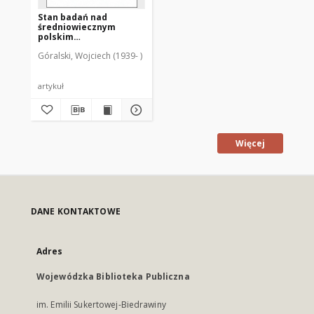
Stan badań nad
średniowiecznym
polskim
ustawodawstwem
Góralski, Wojciech (1939- )
synodalnym
artykuł
Więcej
DANE KONTAKTOWE
Adres
Wojewódzka Biblioteka Publiczna
im. Emilii Sukertowej-Biedrawiny