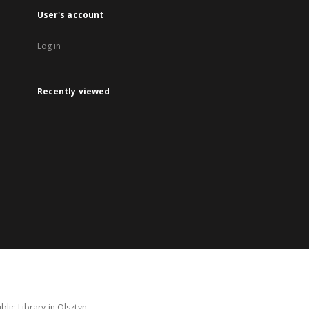
User's account
Log in
Recently viewed
lic Library in Olsztyn.