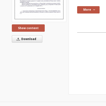
More
Show content
Download