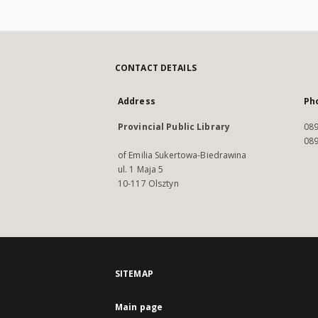
CONTACT DETAILS
Address
Ph
Provincial Public Library
089
089
of Emilia Sukertowa-Biedrawina
ul. 1 Maja 5
10-117 Olsztyn
SITEMAP
Main page