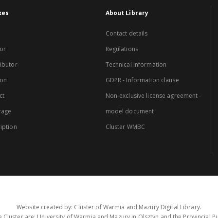
xes
About Library
Contact details
or
Regulations
ibutor
Technical Information
ion
GDPR - Information clause
ct
Non-exclusive license agreement -
rage
model document
iption
Cluster WMBC
Website created by: Cluster of Warmia and Mazury Digital Library.
 Cluster are: University of Warmia and Mazury in Olsztyn and the Provincial Pub