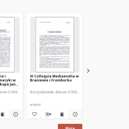
ia i
III Colloquia Mediaevalia w
Wystawa "Gietrzwałd
meryki w
Braniewie i Fromborku
1877-1977"
skupa Jana
ęgozbioru
rian (1936-2001)
Borzyszkowski, Marian (1936-2001)
Borzyszkowski, Marian 
chownego
agi na
tawy
artykuł
artykuł
More