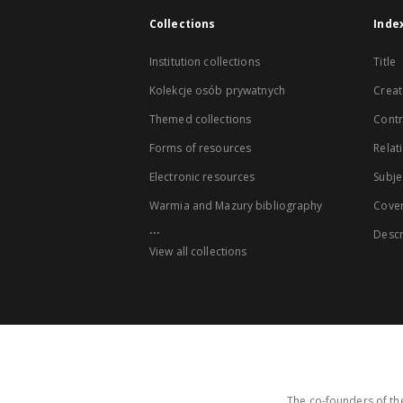
Collections
Inde
Institution collections
Title
Kolekcje osób prywatnych
Creat
Themed collections
Contr
Forms of resources
Relat
Electronic resources
Subje
Warmia and Mazury bibliography
Cove
...
Descr
View all collections
The co-founders of the