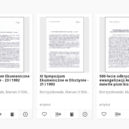
um Ekumeniczne
XI Sympozjum
500-lecie odkryc
 - 23 I 1992
Ekumeniczne w Olsztynie -
ewangelizacji A
21 I 1993
świetle pism bi
Dantyszka i ksi
ki, Marian (1936-2001)
Borzyszkowski, Marian (1936-2001)
Borzyszkowski, Ma
Seminarium Du
w Olsztynie : uw
marginesie wys
bibliotecznej
artykuł
artykuł