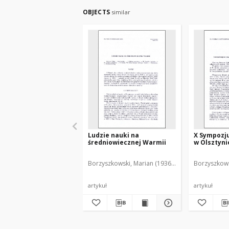
OBJECTS
similar
Ludzie nauki na
X Sympozj
średniowiecznej Warmii
w Olsztynie
Borzyszkowski, Marian (1936-2001)
Borzyszkows
artykuł
artykuł