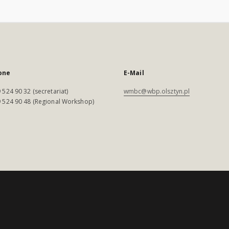
one
E-Mail
 524 90 32 (secretariat)
wmbc@wbp.olsztyn.pl
 524 90 48 (Regional Workshop)