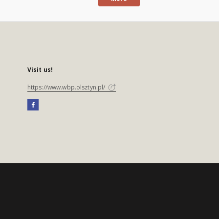
Visit us!
https://www.wbp.olsztyn.pl/