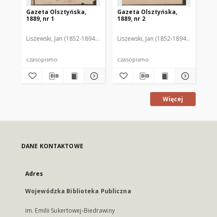
Gazeta Olsztyńska,
Gazeta Olsztyńska,
Ga
1889, nr 1
1889, nr 2
188
Liszewski, Jan (1852-1894). Red.
Liszewski, Jan (1852-1894). Red.
Lis
czasopismo
czasopismo
cz
Więcej
DANE KONTAKTOWE
Adres
Wojewódzka Biblioteka Publiczna
im. Emilii Sukertowej-Biedrawiny