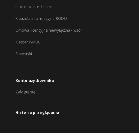
Informacje techniczne
Klauzula informacyjna RODO
Umowa licencyjna niewyłączna - wzór
Klaster WMBC
Statystyki
Konto użytkownika
Zaloguj się
Historia przeglądania