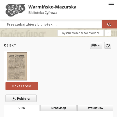
Wyszukiwanie zaawansowane
?
OBIEKT
Pokaż treść
Pobierz
OPIS
INFORMACJE
STRUKTURA