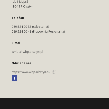
ul. 1 Maja 5
10-117 Olsztyn
Telefon
089 524 90 32 (sekretariat)
089 524 90 48 (Pracownia Regionalna)
E-Mail
wmbc@wbp.olsztyn.pl
Odwiedź nas!
https://www.wbp.olsztyn.pl/