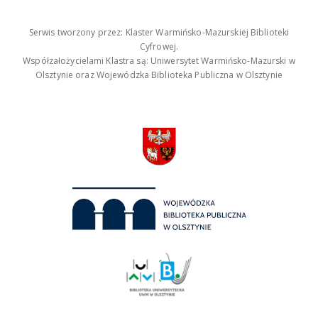
Serwis tworzony przez: Klaster Warmińsko-Mazurskiej Biblioteki
Cyfrowej.
Współzałożycielami Klastra są: Uniwersytet Warmińsko-Mazurski w
Olsztynie oraz Wojewódzka Biblioteka Publiczna w Olsztynie