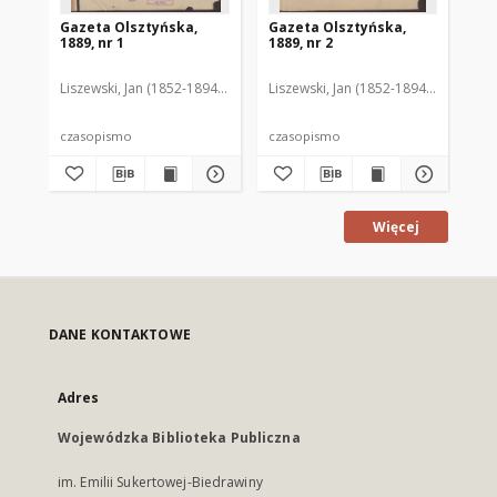
Gazeta Olsztyńska,
Gazeta Olsztyńska,
Ga
1889, nr 1
1889, nr 2
188
Liszewski, Jan (1852-1894). Red.
Liszewski, Jan (1852-1894). Red.
Lis
czasopismo
czasopismo
cz
Więcej
DANE KONTAKTOWE
Adres
Wojewódzka Biblioteka Publiczna
im. Emilii Sukertowej-Biedrawiny