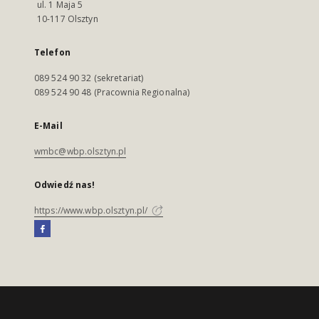
ul. 1 Maja 5
10-117 Olsztyn
Telefon
089 524 90 32 (sekretariat)
089 524 90 48 (Pracownia Regionalna)
E-Mail
wmbc@wbp.olsztyn.pl
Odwiedź nas!
https://www.wbp.olsztyn.pl/