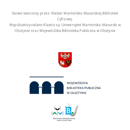
Serwis tworzony przez: Klaster Warmińsko-Mazurskiej Biblioteki
Cyfrowej.
Współzałożycielami Klastra są: Uniwersytet Warmińsko-Mazurski w
Olsztynie oraz Wojewódzka Biblioteka Publiczna w Olsztynie