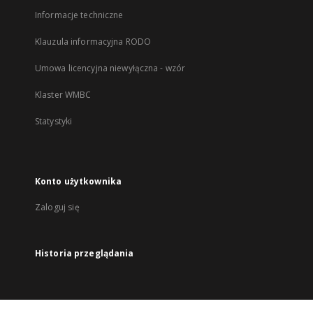
Informacje techniczne
Klauzula informacyjna RODO
Umowa licencyjna niewyłączna - wzór
Klaster WMBC
Statystyki
Konto użytkownika
Zaloguj się
Historia przeglądania