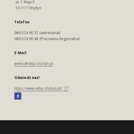
ul. 1 Maja 5
10-117 Olsztyn
Telefon
089 524 90 32 (sekretariat)
089 524 90 48 (Pracownia Regionalna)
E-Mail
wmbc@wbp.olsztyn.pl
Odwiedź nas!
https://www.wbp.olsztyn.pl/