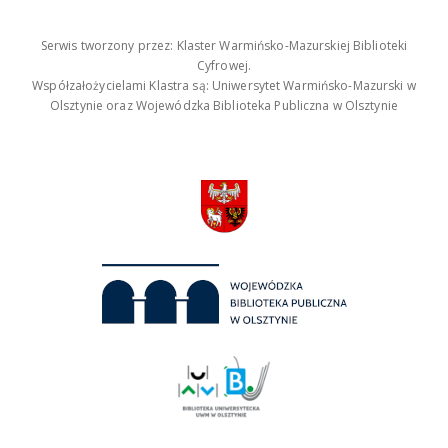
Serwis tworzony przez: Klaster Warmińsko-Mazurskiej Biblioteki
Cyfrowej.
Współzałożycielami Klastra są: Uniwersytet Warmińsko-Mazurski w
Olsztynie oraz Wojewódzka Biblioteka Publiczna w Olsztynie