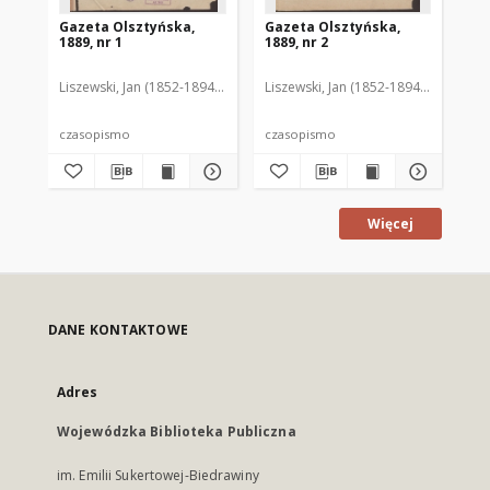
Gazeta Olsztyńska,
Gazeta Olsztyńska,
Ga
1889, nr 1
1889, nr 2
188
Liszewski, Jan (1852-1894). Red.
Liszewski, Jan (1852-1894). Red.
Lis
czasopismo
czasopismo
cz
Więcej
DANE KONTAKTOWE
Adres
Wojewódzka Biblioteka Publiczna
im. Emilii Sukertowej-Biedrawiny