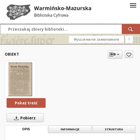
Wyszukiwanie zaawansowane
?
OBIEKT
Pokaż treść
Pobierz
OPIS
INFORMACJE
STRUKTURA