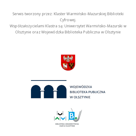
Serwis tworzony przez: Klaster Warmińsko-Mazurskiej Biblioteki
Cyfrowej.
Współzałożycielami Klastra są: Uniwersytet Warmińsko-Mazurski w
Olsztynie oraz Wojewódzka Biblioteka Publiczna w Olsztynie