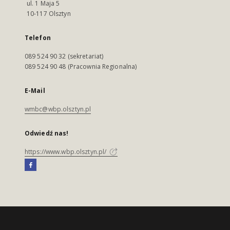
ul. 1 Maja 5
10-117 Olsztyn
Telefon
089 524 90 32 (sekretariat)
089 524 90 48 (Pracownia Regionalna)
E-Mail
wmbc@wbp.olsztyn.pl
Odwiedź nas!
https://www.wbp.olsztyn.pl/