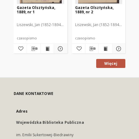
Gazeta Olsztyńska,
Gazeta Olsztyńska,
Ga
1889, nr 1
1889, nr 2
188
Liszewski, Jan (1852-1894). Red.
Liszewski, Jan (1852-1894). Red.
Lis
czasopismo
czasopismo
cz
Więcej
DANE KONTAKTOWE
Adres
Wojewódzka Biblioteka Publiczna
im. Emilii Sukertowej-Biedrawiny