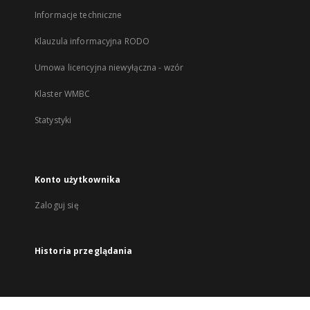
Informacje techniczne
Klauzula informacyjna RODO
Umowa licencyjna niewyłączna - wzór
Klaster WMBC
Statystyki
Konto użytkownika
Zaloguj się
Historia przeglądania