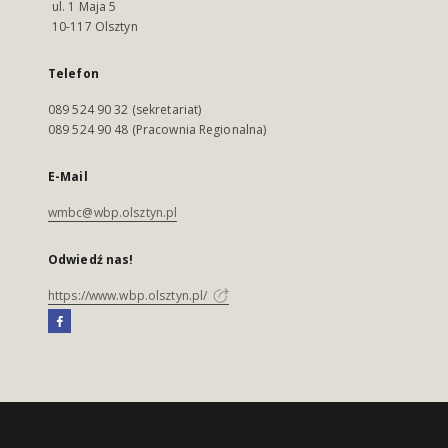
ul. 1 Maja 5
10-117 Olsztyn
Telefon
089 524 90 32 (sekretariat)
089 524 90 48 (Pracownia Regionalna)
E-Mail
wmbc@wbp.olsztyn.pl
Odwiedź nas!
https://www.wbp.olsztyn.pl/