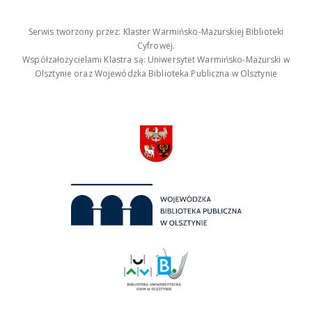
Serwis tworzony przez: Klaster Warmińsko-Mazurskiej Biblioteki
Cyfrowej.
Współzałożycielami Klastra są: Uniwersytet Warmińsko-Mazurski w
Olsztynie oraz Wojewódzka Biblioteka Publiczna w Olsztynie