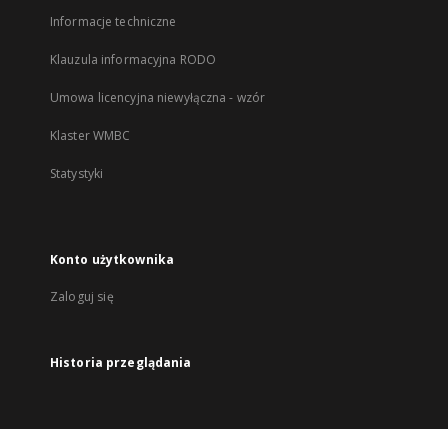
Informacje techniczne
Klauzula informacyjna RODO
Umowa licencyjna niewyłączna - wzór
Klaster WMBC
Statystyki
Konto użytkownika
Zaloguj się
Historia przeglądania