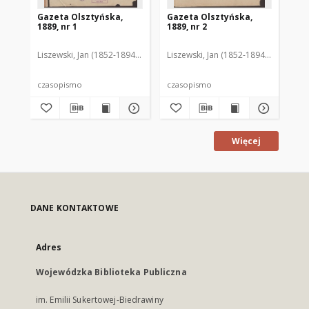
Gazeta Olsztyńska,
Gazeta Olsztyńska,
Ga
1889, nr 1
1889, nr 2
188
Liszewski, Jan (1852-1894). Red.
Liszewski, Jan (1852-1894). Red.
Lis
czasopismo
czasopismo
cz
Więcej
DANE KONTAKTOWE
Adres
Wojewódzka Biblioteka Publiczna
im. Emilii Sukertowej-Biedrawiny