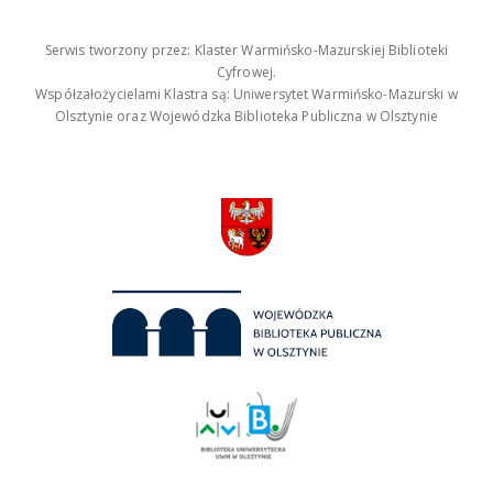
Serwis tworzony przez: Klaster Warmińsko-Mazurskiej Biblioteki
Cyfrowej.
Współzałożycielami Klastra są: Uniwersytet Warmińsko-Mazurski w
Olsztynie oraz Wojewódzka Biblioteka Publiczna w Olsztynie