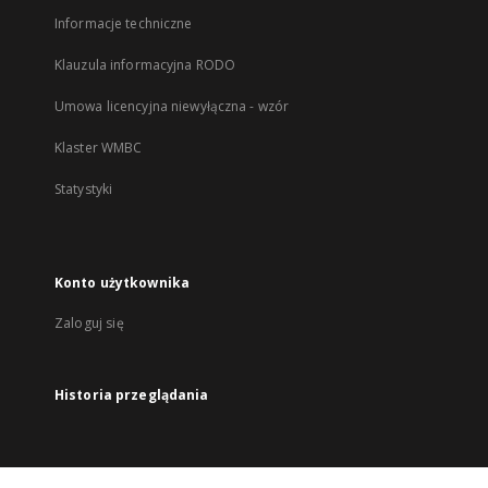
Informacje techniczne
Klauzula informacyjna RODO
Umowa licencyjna niewyłączna - wzór
Klaster WMBC
Statystyki
Konto użytkownika
Zaloguj się
Historia przeglądania