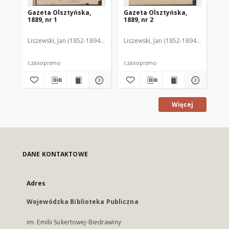
Gazeta Olsztyńska,
Gazeta Olsztyńska,
Ga
1889, nr 1
1889, nr 2
188
Liszewski, Jan (1852-1894). Red.
Liszewski, Jan (1852-1894). Red.
Lis
czasopismo
czasopismo
cz
Więcej
DANE KONTAKTOWE
Adres
Wojewódzka Biblioteka Publiczna
im. Emilii Sukertowej-Biedrawiny