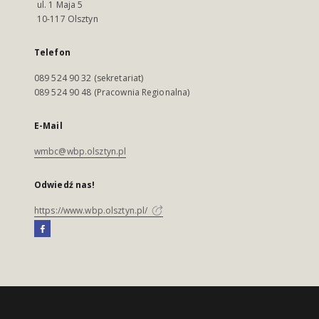
ul. 1 Maja 5
10-117 Olsztyn
Telefon
089 524 90 32 (sekretariat)
089 524 90 48 (Pracownia Regionalna)
E-Mail
wmbc@wbp.olsztyn.pl
Odwiedź nas!
https://www.wbp.olsztyn.pl/