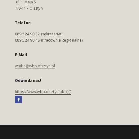
ul. 1 Maja 5
10-117 Olsztyn
Telefon
089 524 90 32 (sekretariat)
089 524 90 48 (Pracownia Regionalna)
E-Mail
wmbc@wbp.olsztyn.pl
Odwiedź nas!
https://www.wbp.olsztyn.pl/