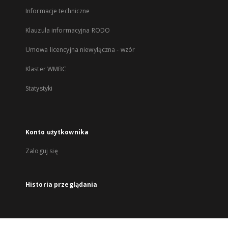
Informacje techniczne
Klauzula informacyjna RODO
Umowa licencyjna niewyłączna - wzór
Klaster WMBC
Statystyki
Konto użytkownika
Zaloguj się
Historia przeglądania