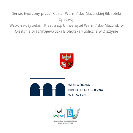
Serwis tworzony przez: Klaster Warmińsko-Mazurskiej Biblioteki
Cyfrowej.
Współzałożycielami Klastra są: Uniwersytet Warmińsko-Mazurski w
Olsztynie oraz Wojewódzka Biblioteka Publiczna w Olsztynie