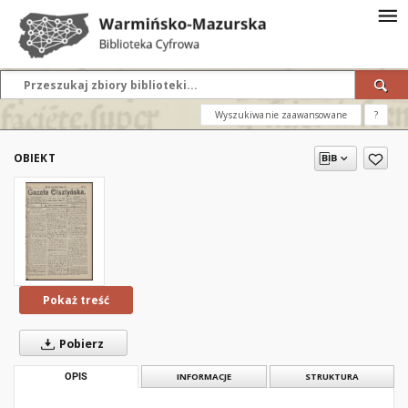
Wyszukiwanie zaawansowane
?
OBIEKT
Pokaż treść
Pobierz
OPIS
INFORMACJE
STRUKTURA