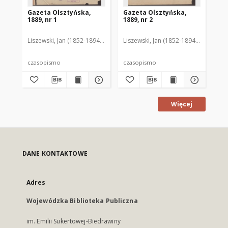
Gazeta Olsztyńska,
Gazeta Olsztyńska,
Ga
1889, nr 1
1889, nr 2
188
Liszewski, Jan (1852-1894). Red.
Liszewski, Jan (1852-1894). Red.
Lis
czasopismo
czasopismo
cz
Więcej
DANE KONTAKTOWE
Adres
Wojewódzka Biblioteka Publiczna
im. Emilii Sukertowej-Biedrawiny