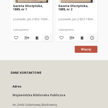
Gazeta Olsztyńska,
Gazeta Olsztyńska,
Ga
1889, nr 1
1889, nr 2
188
Liszewski, Jan (1852-1894). Red.
Liszewski, Jan (1852-1894). Red.
Lis
czasopismo
czasopismo
cz
Więcej
DANE KONTAKTOWE
Adres
Wojewódzka Biblioteka Publiczna
im. Emilii Sukertowej-Biedrawiny