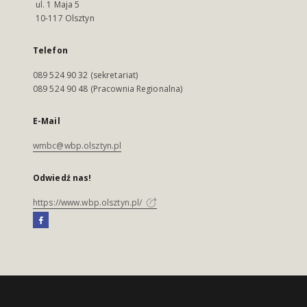
ul. 1 Maja 5
10-117 Olsztyn
Telefon
089 524 90 32 (sekretariat)
089 524 90 48 (Pracownia Regionalna)
E-Mail
wmbc@wbp.olsztyn.pl
Odwiedź nas!
https://www.wbp.olsztyn.pl/