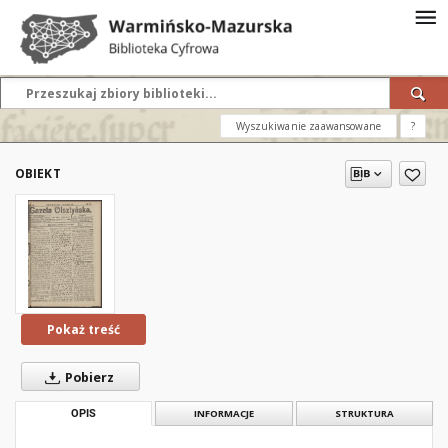
Wyszukiwanie zaawansowane
?
OBIEKT
Pokaż treść
Pobierz
OPIS
INFORMACJE
STRUKTURA