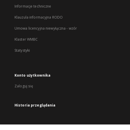
Informacje techniczne
Klauzula informacyjna RODO
Umowa licencyjna niewyłączna - wzór
Klaster WMBC
Statystyki
Konto użytkownika
Zaloguj się
Historia przeglądania