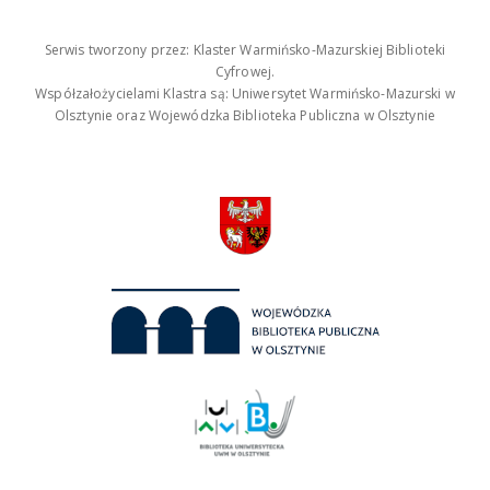
Serwis tworzony przez: Klaster Warmińsko-Mazurskiej Biblioteki
Cyfrowej.
Współzałożycielami Klastra są: Uniwersytet Warmińsko-Mazurski w
Olsztynie oraz Wojewódzka Biblioteka Publiczna w Olsztynie