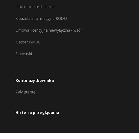
Informacje techniczne
Klauzula informacyjna RODO
Umowa licencyjna niewyłączna - wzór
Klaster WMBC
Statystyki
Konto użytkownika
Zaloguj się
Historia przeglądania