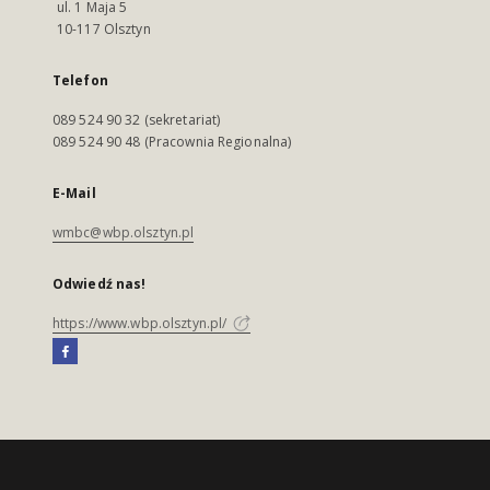
ul. 1 Maja 5
10-117 Olsztyn
Telefon
089 524 90 32 (sekretariat)
089 524 90 48 (Pracownia Regionalna)
E-Mail
wmbc@wbp.olsztyn.pl
Odwiedź nas!
https://www.wbp.olsztyn.pl/