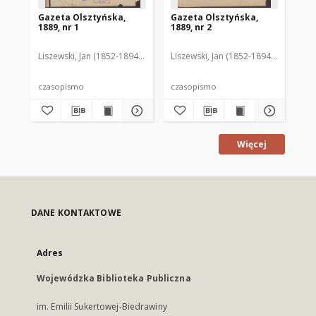
Gazeta Olsztyńska,
Gazeta Olsztyńska,
Ga
1889, nr 1
1889, nr 2
188
Liszewski, Jan (1852-1894). Red.
Liszewski, Jan (1852-1894). Red.
Lis
czasopismo
czasopismo
cz
Więcej
DANE KONTAKTOWE
Adres
Wojewódzka Biblioteka Publiczna
im. Emilii Sukertowej-Biedrawiny