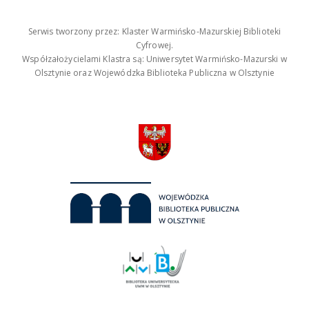
Serwis tworzony przez: Klaster Warmińsko-Mazurskiej Biblioteki
Cyfrowej.
Współzałożycielami Klastra są: Uniwersytet Warmińsko-Mazurski w
Olsztynie oraz Wojewódzka Biblioteka Publiczna w Olsztynie