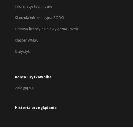
Informacje techniczne
Klauzula informacyjna RODO
Umowa licencyjna niewyłączna - wzór
Klaster WMBC
Statystyki
Konto użytkownika
Zaloguj się
Historia przeglądania