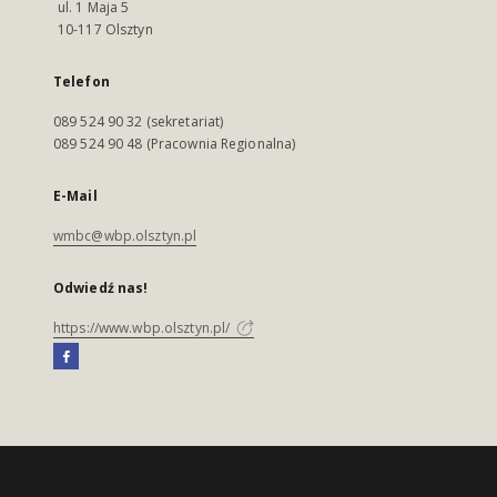
ul. 1 Maja 5
10-117 Olsztyn
Telefon
089 524 90 32 (sekretariat)
089 524 90 48 (Pracownia Regionalna)
E-Mail
wmbc@wbp.olsztyn.pl
Odwiedź nas!
https://www.wbp.olsztyn.pl/