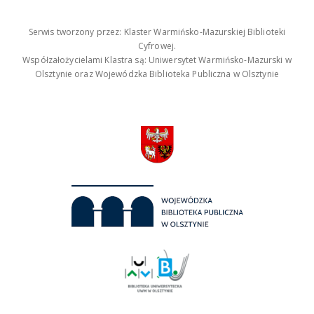
Serwis tworzony przez: Klaster Warmińsko-Mazurskiej Biblioteki
Cyfrowej.
Współzałożycielami Klastra są: Uniwersytet Warmińsko-Mazurski w
Olsztynie oraz Wojewódzka Biblioteka Publiczna w Olsztynie