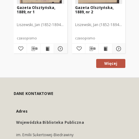
Gazeta Olsztyńska,
Gazeta Olsztyńska,
Ga
1889, nr 1
1889, nr 2
188
Liszewski, Jan (1852-1894). Red.
Liszewski, Jan (1852-1894). Red.
Lis
czasopismo
czasopismo
cz
Więcej
DANE KONTAKTOWE
Adres
Wojewódzka Biblioteka Publiczna
im. Emilii Sukertowej-Biedrawiny