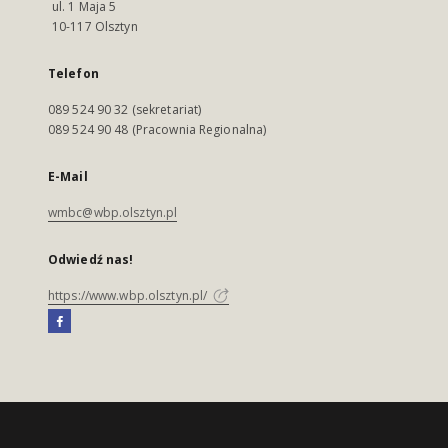
ul. 1 Maja 5
10-117 Olsztyn
Telefon
089 524 90 32 (sekretariat)
089 524 90 48 (Pracownia Regionalna)
E-Mail
wmbc@wbp.olsztyn.pl
Odwiedź nas!
https://www.wbp.olsztyn.pl/