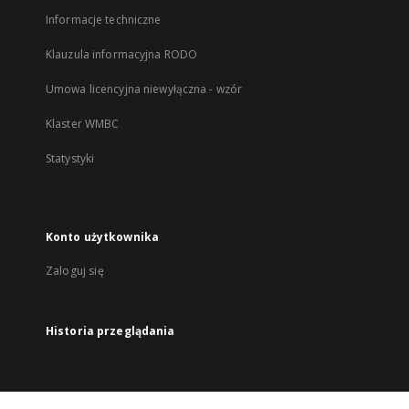
Informacje techniczne
Klauzula informacyjna RODO
Umowa licencyjna niewyłączna - wzór
Klaster WMBC
Statystyki
Konto użytkownika
Zaloguj się
Historia przeglądania