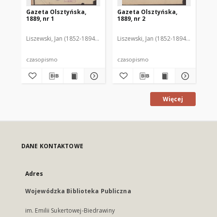
Gazeta Olsztyńska,
Gazeta Olsztyńska,
Ga
1889, nr 1
1889, nr 2
188
Liszewski, Jan (1852-1894). Red.
Liszewski, Jan (1852-1894). Red.
Lis
czasopismo
czasopismo
cz
Więcej
DANE KONTAKTOWE
Adres
Wojewódzka Biblioteka Publiczna
im. Emilii Sukertowej-Biedrawiny