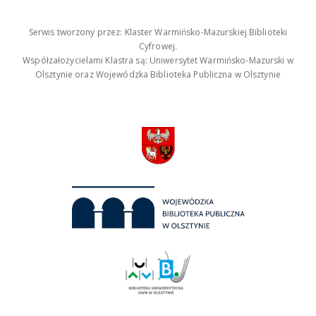
Serwis tworzony przez: Klaster Warmińsko-Mazurskiej Biblioteki
Cyfrowej.
Współzałożycielami Klastra są: Uniwersytet Warmińsko-Mazurski w
Olsztynie oraz Wojewódzka Biblioteka Publiczna w Olsztynie