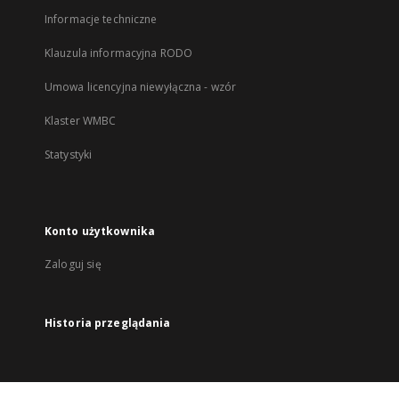
Informacje techniczne
Klauzula informacyjna RODO
Umowa licencyjna niewyłączna - wzór
Klaster WMBC
Statystyki
Konto użytkownika
Zaloguj się
Historia przeglądania