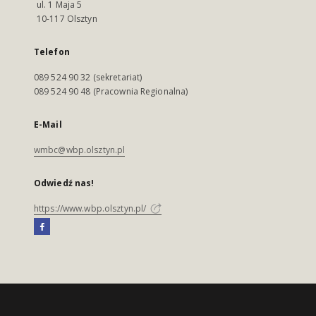
ul. 1 Maja 5
10-117 Olsztyn
Telefon
089 524 90 32 (sekretariat)
089 524 90 48 (Pracownia Regionalna)
E-Mail
wmbc@wbp.olsztyn.pl
Odwiedź nas!
https://www.wbp.olsztyn.pl/