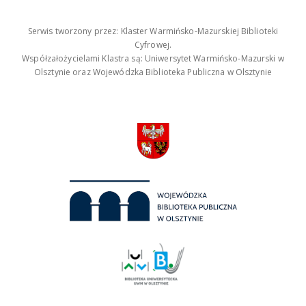
Serwis tworzony przez: Klaster Warmińsko-Mazurskiej Biblioteki
Cyfrowej.
Współzałożycielami Klastra są: Uniwersytet Warmińsko-Mazurski w
Olsztynie oraz Wojewódzka Biblioteka Publiczna w Olsztynie