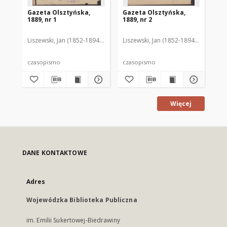
Gazeta Olsztyńska,
Gazeta Olsztyńska,
Ga
1889, nr 1
1889, nr 2
188
Liszewski, Jan (1852-1894). Red.
Liszewski, Jan (1852-1894). Red.
Lis
czasopismo
czasopismo
cz
Więcej
DANE KONTAKTOWE
Adres
Wojewódzka Biblioteka Publiczna
im. Emilii Sukertowej-Biedrawiny