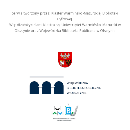
Serwis tworzony przez: Klaster Warmińsko-Mazurskiej Biblioteki
Cyfrowej.
Współzałożycielami Klastra są: Uniwersytet Warmińsko-Mazurski w
Olsztynie oraz Wojewódzka Biblioteka Publiczna w Olsztynie