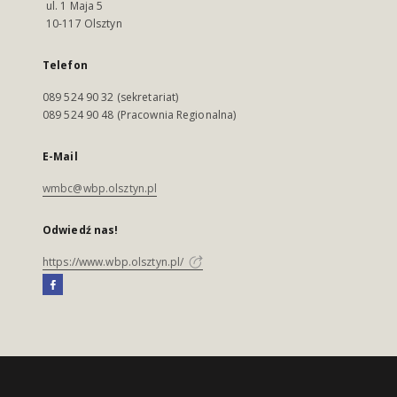
ul. 1 Maja 5
10-117 Olsztyn
Telefon
089 524 90 32 (sekretariat)
089 524 90 48 (Pracownia Regionalna)
E-Mail
wmbc@wbp.olsztyn.pl
Odwiedź nas!
https://www.wbp.olsztyn.pl/