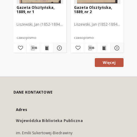
Gazeta Olsztyńska,
Gazeta Olsztyńska,
Ga
1889, nr 1
1889, nr 2
188
Liszewski, Jan (1852-1894). Red.
Liszewski, Jan (1852-1894). Red.
Lis
czasopismo
czasopismo
cz
Więcej
DANE KONTAKTOWE
Adres
Wojewódzka Biblioteka Publiczna
im. Emilii Sukertowej-Biedrawiny