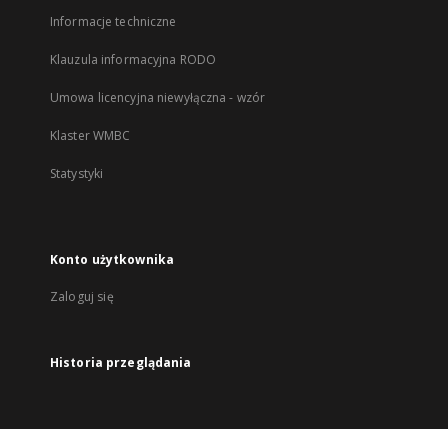
Informacje techniczne
Klauzula informacyjna RODO
Umowa licencyjna niewyłączna - wzór
Klaster WMBC
Statystyki
Konto użytkownika
Zaloguj się
Historia przeglądania