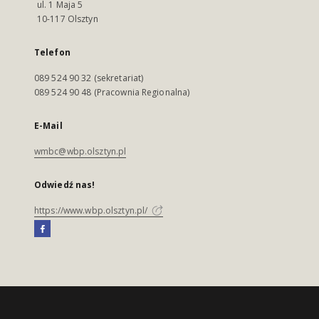
ul. 1 Maja 5
10-117 Olsztyn
Telefon
089 524 90 32 (sekretariat)
089 524 90 48 (Pracownia Regionalna)
E-Mail
wmbc@wbp.olsztyn.pl
Odwiedź nas!
https://www.wbp.olsztyn.pl/