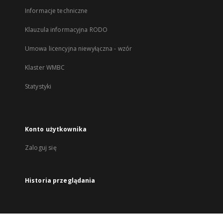
Informacje techniczne
Klauzula informacyjna RODO
Umowa licencyjna niewyłączna - wzór
Klaster WMBC
Statystyki
Konto użytkownika
Zaloguj się
Historia przeglądania