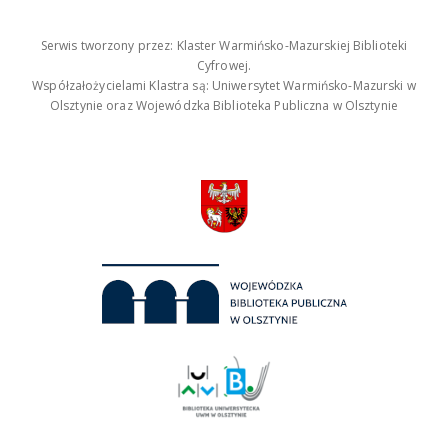
Serwis tworzony przez: Klaster Warmińsko-Mazurskiej Biblioteki
Cyfrowej.
Współzałożycielami Klastra są: Uniwersytet Warmińsko-Mazurski w
Olsztynie oraz Wojewódzka Biblioteka Publiczna w Olsztynie