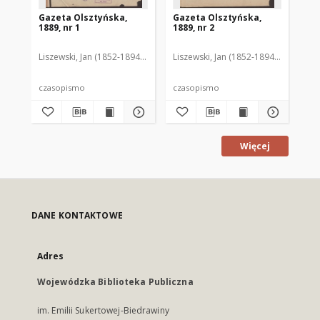
Gazeta Olsztyńska,
Gazeta Olsztyńska,
Ga
1889, nr 1
1889, nr 2
188
Liszewski, Jan (1852-1894). Red.
Liszewski, Jan (1852-1894). Red.
Lis
czasopismo
czasopismo
cz
Więcej
DANE KONTAKTOWE
Adres
Wojewódzka Biblioteka Publiczna
im. Emilii Sukertowej-Biedrawiny