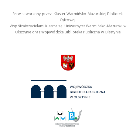
Serwis tworzony przez: Klaster Warmińsko-Mazurskiej Biblioteki
Cyfrowej.
Współzałożycielami Klastra są: Uniwersytet Warmińsko-Mazurski w
Olsztynie oraz Wojewódzka Biblioteka Publiczna w Olsztynie