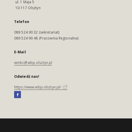
ul. 1 Maja 5
10-117 Olsztyn
Telefon
089 524 90 32 (sekretariat)
089 524 90 48 (Pracownia Regionalna)
E-Mail
wmbc@wbp.olsztyn.pl
Odwiedź nas!
https://www.wbp.olsztyn.pl/