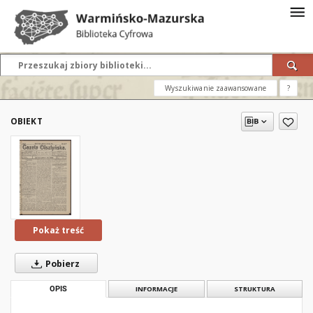
Wyszukiwanie zaawansowane
?
OBIEKT
Pokaż treść
Pobierz
OPIS
INFORMACJE
STRUKTURA