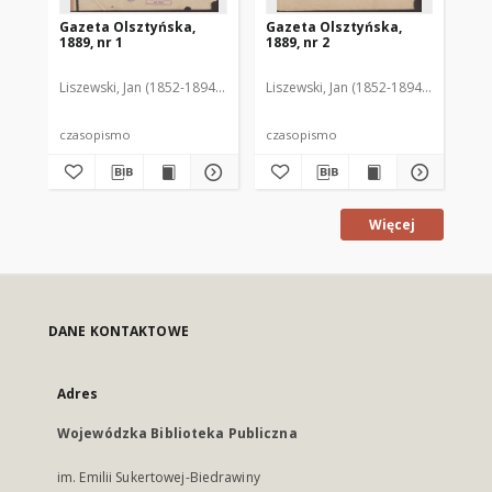
Gazeta Olsztyńska,
Gazeta Olsztyńska,
Ga
1889, nr 1
1889, nr 2
188
Liszewski, Jan (1852-1894). Red.
Liszewski, Jan (1852-1894). Red.
Lis
czasopismo
czasopismo
cz
Więcej
DANE KONTAKTOWE
Adres
Wojewódzka Biblioteka Publiczna
im. Emilii Sukertowej-Biedrawiny