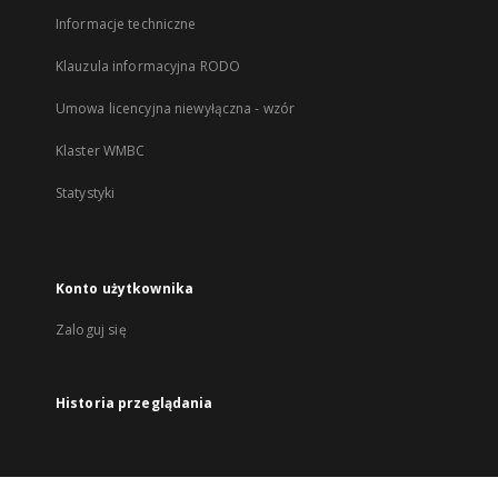
Informacje techniczne
Klauzula informacyjna RODO
Umowa licencyjna niewyłączna - wzór
Klaster WMBC
Statystyki
Konto użytkownika
Zaloguj się
Historia przeglądania