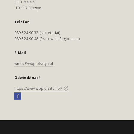
ul. 1 Maja 5
10-117 Olsztyn
Telefon
089 524 90 32 (sekretariat)
089 524 90 48 (Pracownia Regionalna)
E-Mail
wmbc@wbp.olsztyn.pl
Odwiedź nas!
https://www.wbp.olsztyn.pl/