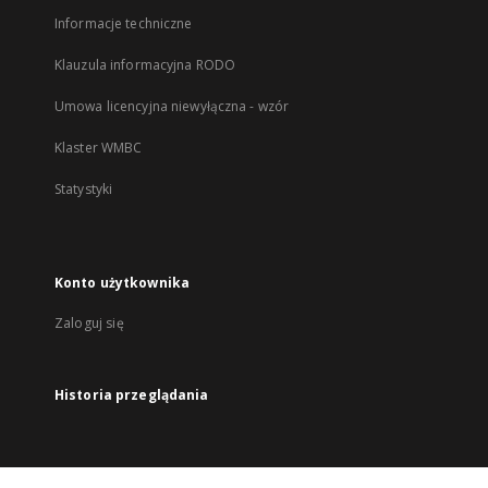
Informacje techniczne
Klauzula informacyjna RODO
Umowa licencyjna niewyłączna - wzór
Klaster WMBC
Statystyki
Konto użytkownika
Zaloguj się
Historia przeglądania