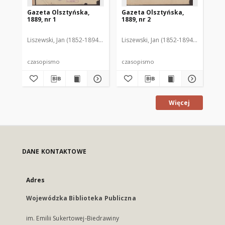
Gazeta Olsztyńska,
Gazeta Olsztyńska,
Ga
1889, nr 1
1889, nr 2
188
Liszewski, Jan (1852-1894). Red.
Liszewski, Jan (1852-1894). Red.
Lis
czasopismo
czasopismo
cz
Więcej
DANE KONTAKTOWE
Adres
Wojewódzka Biblioteka Publiczna
im. Emilii Sukertowej-Biedrawiny