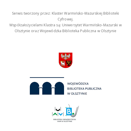
Serwis tworzony przez: Klaster Warmińsko-Mazurskiej Biblioteki
Cyfrowej.
Współzałożycielami Klastra są: Uniwersytet Warmińsko-Mazurski w
Olsztynie oraz Wojewódzka Biblioteka Publiczna w Olsztynie