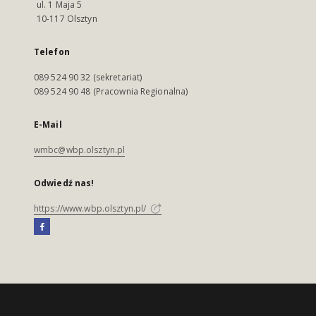
ul. 1 Maja 5
10-117 Olsztyn
Telefon
089 524 90 32 (sekretariat)
089 524 90 48 (Pracownia Regionalna)
E-Mail
wmbc@wbp.olsztyn.pl
Odwiedź nas!
https://www.wbp.olsztyn.pl/