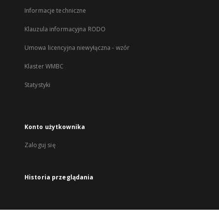
Informacje techniczne
Klauzula informacyjna RODO
Umowa licencyjna niewyłączna - wzór
Klaster WMBC
Statystyki
Konto użytkownika
Zaloguj się
Historia przeglądania