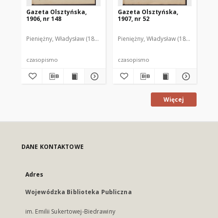
Gazeta Olsztyńska,
Gazeta Olsztyńska,
Ga
1906, nr 148
1907, nr 52
190
Pieniężny, Władysław (1880–1940). Red.
Pieniężny, Władysław (1880–1940). R
Pie
czasopismo
czasopismo
cz
Więcej
DANE KONTAKTOWE
Adres
Wojewódzka Biblioteka Publiczna
im. Emilii Sukertowej-Biedrawiny