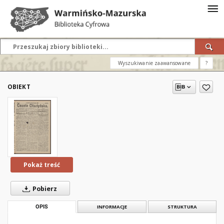
Wyszukiwanie zaawansowane
?
OBIEKT
Pokaż treść
Pobierz
OPIS
INFORMACJE
STRUKTURA