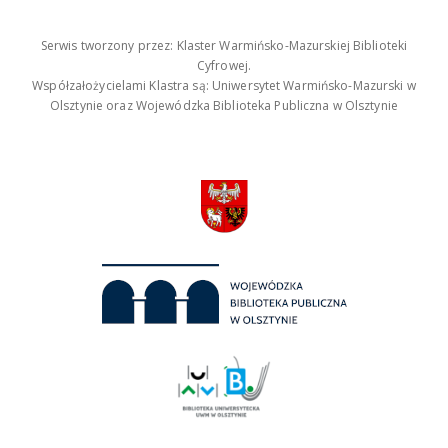
Serwis tworzony przez: Klaster Warmińsko-Mazurskiej Biblioteki
Cyfrowej.
Współzałożycielami Klastra są: Uniwersytet Warmińsko-Mazurski w
Olsztynie oraz Wojewódzka Biblioteka Publiczna w Olsztynie