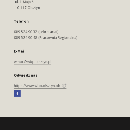
ul. 1 Maja 5
10-117 Olsztyn
Telefon
089 524 90 32 (sekretariat)
089 524 90 48 (Pracownia Regionalna)
E-Mail
wmbc@wbp.olsztyn.pl
Odwiedź nas!
https://www.wbp.olsztyn.pl/