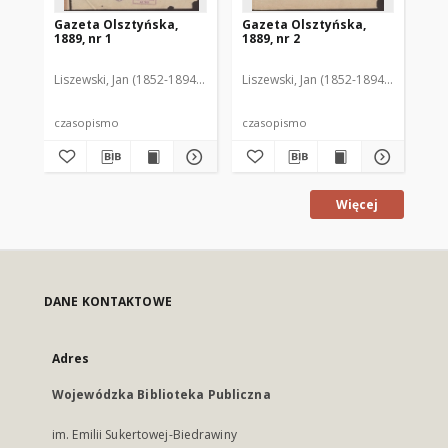
Gazeta Olsztyńska,
Gazeta Olsztyńska,
Ga
1889, nr 1
1889, nr 2
188
Liszewski, Jan (1852-1894). Red.
Liszewski, Jan (1852-1894). Red.
Lis
czasopismo
czasopismo
cz
Więcej
DANE KONTAKTOWE
Adres
Wojewódzka Biblioteka Publiczna
im. Emilii Sukertowej-Biedrawiny