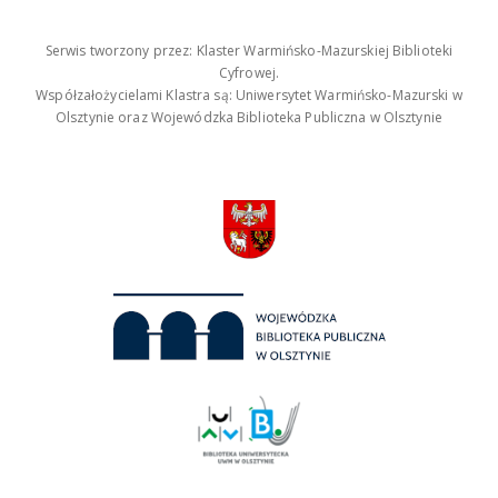
Serwis tworzony przez: Klaster Warmińsko-Mazurskiej Biblioteki
Cyfrowej.
Współzałożycielami Klastra są: Uniwersytet Warmińsko-Mazurski w
Olsztynie oraz Wojewódzka Biblioteka Publiczna w Olsztynie