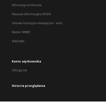
Informacje techniczne
Klauzula informacyjna RODO
Umowa licencyjna niewyłączna - wzór
Klaster WMBC
Statystyki
Konto użytkownika
Zaloguj się
Historia przeglądania