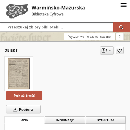
Wyszukiwanie zaawansowane
?
OBIEKT
Pokaż treść
Pobierz
OPIS
INFORMACJE
STRUKTURA