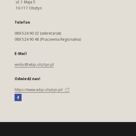
ul. 1 Maja 5
10-117 Olsztyn
Telefon
089 524 90 32 (sekretariat)
089 524 90 48 (Pracownia Regionalna)
E-Mail
wmbc@wbp.olsztyn.pl
Odwiedź nas!
https://www.wbp.olsztyn.pl/