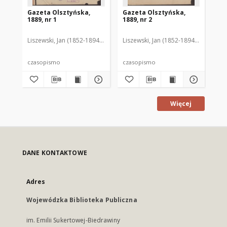
Gazeta Olsztyńska,
Gazeta Olsztyńska,
Ga
1889, nr 1
1889, nr 2
188
Liszewski, Jan (1852-1894). Red.
Liszewski, Jan (1852-1894). Red.
Lis
czasopismo
czasopismo
cz
Więcej
DANE KONTAKTOWE
Adres
Wojewódzka Biblioteka Publiczna
im. Emilii Sukertowej-Biedrawiny