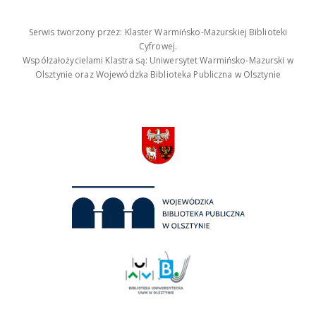
Serwis tworzony przez: Klaster Warmińsko-Mazurskiej Biblioteki
Cyfrowej.
Współzałożycielami Klastra są: Uniwersytet Warmińsko-Mazurski w
Olsztynie oraz Wojewódzka Biblioteka Publiczna w Olsztynie