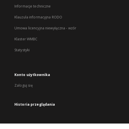
Informacje techniczne
Klauzula informacyjna RODO
Umowa licencyjna niewyłączna - wzór
Klaster WMBC
Statystyki
Konto użytkownika
Zaloguj się
Historia przeglądania