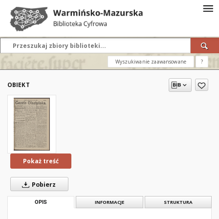
Wyszukiwanie zaawansowane
?
OBIEKT
Pokaż treść
Pobierz
OPIS
INFORMACJE
STRUKTURA