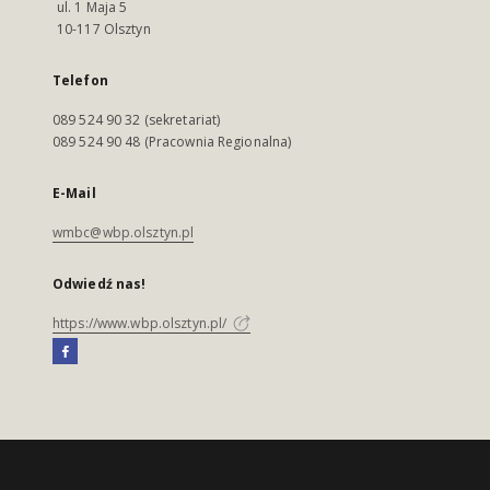
ul. 1 Maja 5
10-117 Olsztyn
Telefon
089 524 90 32 (sekretariat)
089 524 90 48 (Pracownia Regionalna)
E-Mail
wmbc@wbp.olsztyn.pl
Odwiedź nas!
https://www.wbp.olsztyn.pl/