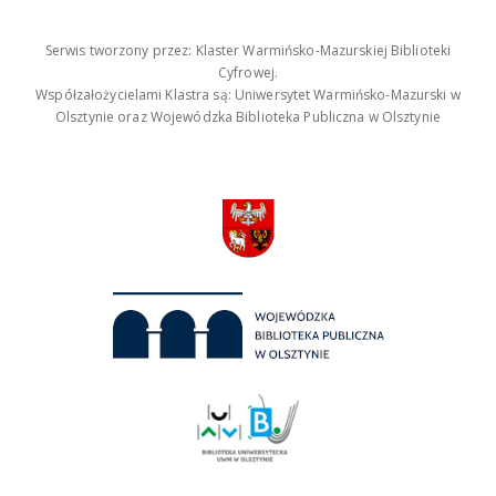
Serwis tworzony przez: Klaster Warmińsko-Mazurskiej Biblioteki
Cyfrowej.
Współzałożycielami Klastra są: Uniwersytet Warmińsko-Mazurski w
Olsztynie oraz Wojewódzka Biblioteka Publiczna w Olsztynie