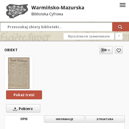
Wyszukiwanie zaawansowane
?
OBIEKT
Pokaż treść
Pobierz
OPIS
INFORMACJE
STRUKTURA