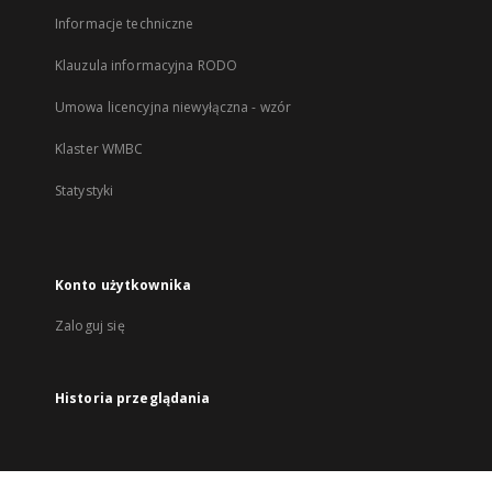
Informacje techniczne
Klauzula informacyjna RODO
Umowa licencyjna niewyłączna - wzór
Klaster WMBC
Statystyki
Konto użytkownika
Zaloguj się
Historia przeglądania