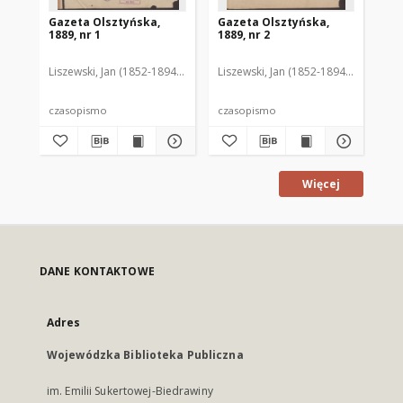
Gazeta Olsztyńska,
Gazeta Olsztyńska,
Ga
1889, nr 1
1889, nr 2
188
Liszewski, Jan (1852-1894). Red.
Liszewski, Jan (1852-1894). Red.
Lis
czasopismo
czasopismo
cz
Więcej
DANE KONTAKTOWE
Adres
Wojewódzka Biblioteka Publiczna
im. Emilii Sukertowej-Biedrawiny