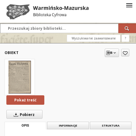
Wyszukiwanie zaawansowane
?
OBIEKT
Pokaż treść
Pobierz
OPIS
INFORMACJE
STRUKTURA