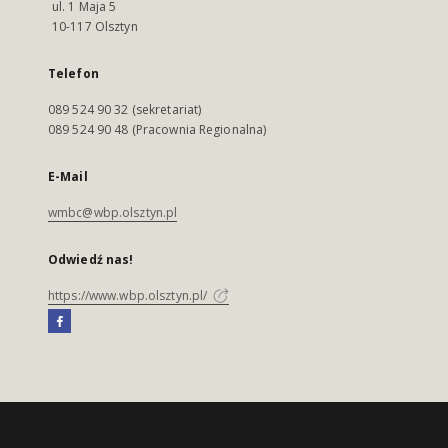
ul. 1 Maja 5
10-117 Olsztyn
Telefon
089 524 90 32 (sekretariat)
089 524 90 48 (Pracownia Regionalna)
E-Mail
wmbc@wbp.olsztyn.pl
Odwiedź nas!
https://www.wbp.olsztyn.pl/