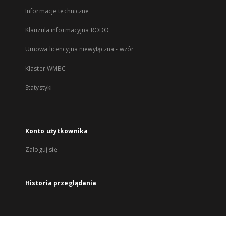
Informacje techniczne
Klauzula informacyjna RODO
Umowa licencyjna niewyłączna - wzór
Klaster WMBC
Statystyki
Konto użytkownika
Zaloguj się
Historia przeglądania