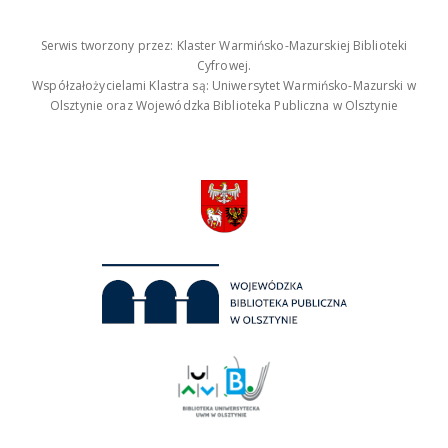
Serwis tworzony przez: Klaster Warmińsko-Mazurskiej Biblioteki
Cyfrowej.
Współzałożycielami Klastra są: Uniwersytet Warmińsko-Mazurski w
Olsztynie oraz Wojewódzka Biblioteka Publiczna w Olsztynie