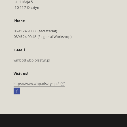
ul. 1 Maja 5
10-117 Olsztyn
Phone
089 524 90 32 (secretariat)
089 524 90 48 (Regional Workshop)
E-Mail
wmbc@wbp.olsztyn.pl
Visit us!
https://www.wbp.olsztyn.pl/