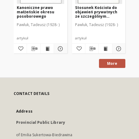
Kanoniczne prawo
Stosunek Kościoła do
Z 
małżeńskie okresu
objawień prywatnych
ro
posoborowego
ze szczególnym
ma
uwzględnieniem
Pawluk, Tadeusz (1928- )
Pawluk, Tadeusz (1928- )
Paw
wydarzeń
gietrzwałdzkich
artykuł
artykuł
art
More
CONTACT DETAILS
Address
Provincial Public Library
of Emilia Sukertowa-Biedrawina