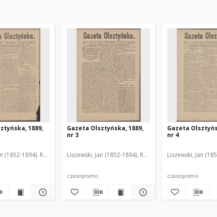
ztyńska, 1889,
Gazeta Olsztyńska, 1889,
Gazeta Olsztyńs
nr 3
nr 4
an (1852-1894). Red.
Liszewski, Jan (1852-1894). Red.
Liszewski, Jan (18
czasopismo
czasopismo