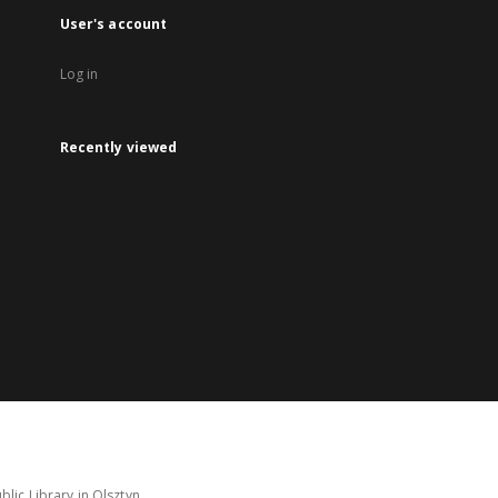
User's account
Log in
Recently viewed
lic Library in Olsztyn.