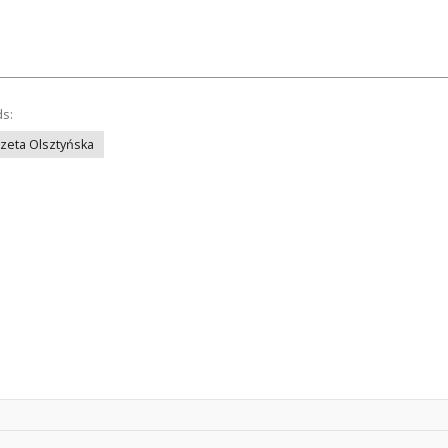
ds:
azeta Olsztyńska