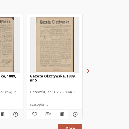
ka, 1889,
Gazeta Olsztyńska, 1889,
Gazeta Olsztyńska, 1
nr 5
nr 6
52-1894). Red.
Liszewski, Jan (1852-1894). Red.
Liszewski, Jan (1852-189
czasopismo
czasopismo
More