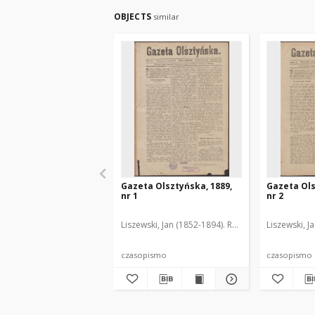
OBJECTS
similar
Gazeta Olsztyńska, 1889,
Gazeta Ols
nr 1
nr 2
Liszewski, Jan (1852-1894). Red.
Liszewski, J
czasopismo
czasopismo