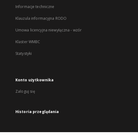
Informacje techniczne
Klauzula informacyjna RODO
Umowa licencyjna niewyłączna - wzór
Klaster WMBC
Statystyki
Konto użytkownika
Zaloguj się
Historia przeglądania