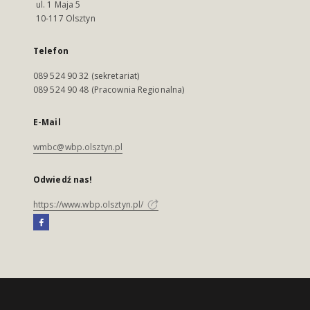
ul. 1 Maja 5
10-117 Olsztyn
Telefon
089 524 90 32 (sekretariat)
089 524 90 48 (Pracownia Regionalna)
E-Mail
wmbc@wbp.olsztyn.pl
Odwiedź nas!
https://www.wbp.olsztyn.pl/