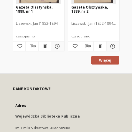
Gazeta Olsztyńska,
Gazeta Olsztyńska,
Ga
1889, nr 1
1889, nr 2
188
Liszewski, Jan (1852-1894). Red.
Liszewski, Jan (1852-1894). Red.
Lis
czasopismo
czasopismo
cz
Więcej
DANE KONTAKTOWE
Adres
Wojewódzka Biblioteka Publiczna
im. Emilii Sukertowej-Biedrawiny