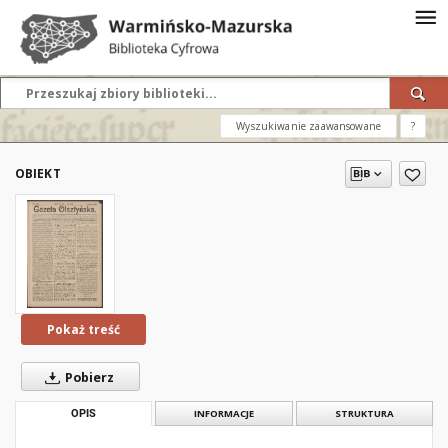
Wyszukiwanie zaawansowane
?
OBIEKT
Pokaż treść
Pobierz
OPIS
INFORMACJE
STRUKTURA