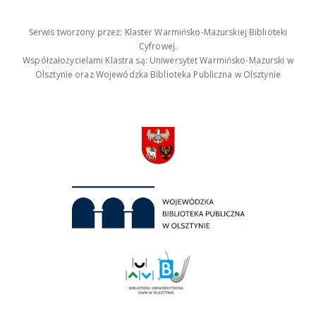
Serwis tworzony przez: Klaster Warmińsko-Mazurskiej Biblioteki
Cyfrowej.
Współzałożycielami Klastra są: Uniwersytet Warmińsko-Mazurski w
Olsztynie oraz Wojewódzka Biblioteka Publiczna w Olsztynie