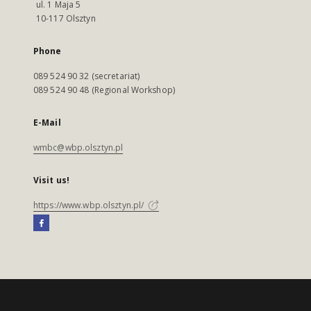
ul. 1 Maja 5
10-117 Olsztyn
Phone
089 524 90 32 (secretariat)
089 524 90 48 (Regional Workshop)
E-Mail
wmbc@wbp.olsztyn.pl
Visit us!
https://www.wbp.olsztyn.pl/