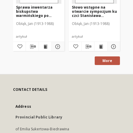
Sprawa inwentarza
Słowo wstępne na
Życ
biskupstwa
otwarcie sympozjum ku
lud
warmińskiego po
czci Stanisława
Ol
przejściu Ignacego
Hozjusza dnia 22
wi
Obłąk, Jan (1913-1988)
Obłąk, Jan (1913-1988)
Obł
Krasickiego do Gniezna
października 1978 r.
artykuł
artykuł
art
More
CONTACT DETAILS
Address
Provincial Public Library
of Emilia Sukertowa-Biedrawina