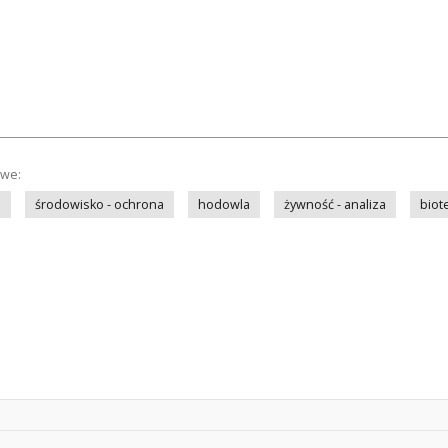
owe:
a
środowisko - ochrona
hodowla
żywność - analiza
biot