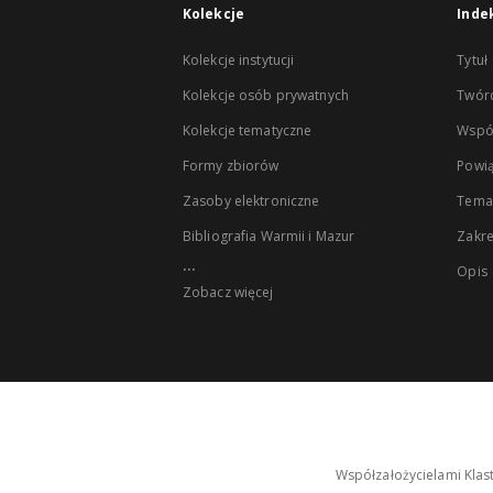
Kolekcje
Inde
Kolekcje instytucji
Tytuł
Kolekcje osób prywatnych
Twór
Kolekcje tematyczne
Wspó
Formy zbiorów
Powią
Zasoby elektroniczne
Tema
Bibliografia Warmii i Mazur
Zakr
...
Opis
Zobacz więcej
Współzałożycielami Klas