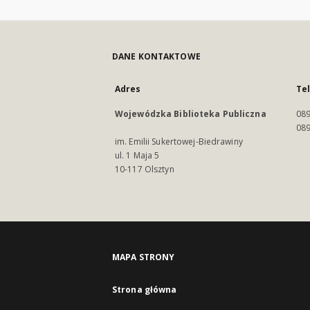
DANE KONTAKTOWE
Adres
Te
Wojewódzka Biblioteka Publiczna
089
089
im. Emilii Sukertowej-Biedrawiny
ul. 1 Maja 5
10-117 Olsztyn
MAPA STRONY
Strona główna