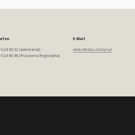
lefon
E-Mail
 524 90 32 (sekretariat)
wmbc@wbp.olsztyn.pl
 524 90 48 (Pracownia Regionalna)