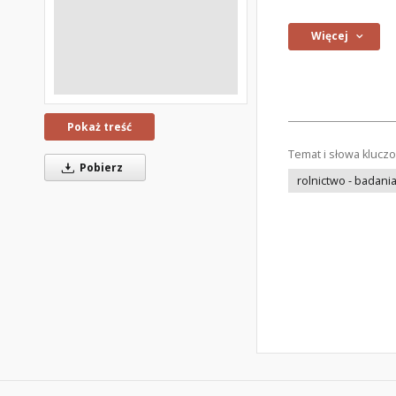
Więcej
Pokaż treść
Temat i słowa klucz
Pobierz
rolnictwo - badani