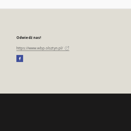
Odwiedź nas!
https://www.wbp.olsztyn.pl/