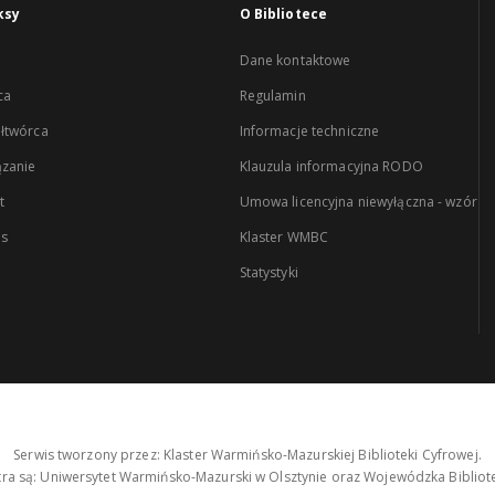
ksy
O Bibliotece
Dane kontaktowe
ca
Regulamin
łtwórca
Informacje techniczne
zanie
Klauzula informacyjna RODO
t
Umowa licencyjna niewyłączna - wzór
es
Klaster WMBC
Statystyki
Serwis tworzony przez: Klaster Warmińsko-Mazurskiej Biblioteki Cyfrowej.
tra są: Uniwersytet Warmińsko-Mazurski w Olsztynie oraz Wojewódzka Bibliote