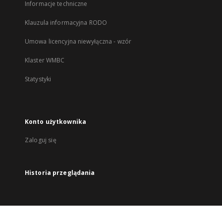
Informacje techniczne
Klauzula informacyjna RODO
Umowa licencyjna niewyłączna - wzór
Klaster WMBC
Statystyki
Konto użytkownika
Zaloguj się
Historia przeglądania