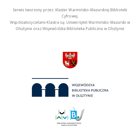
Serwis tworzony przez: Klaster Warmińsko-Mazurskiej Biblioteki
Cyfrowej.
Współzałożycielami Klastra są: Uniwersytet Warmińsko-Mazurski w
Olsztynie oraz Wojewódzka Biblioteka Publiczna w Olsztynie