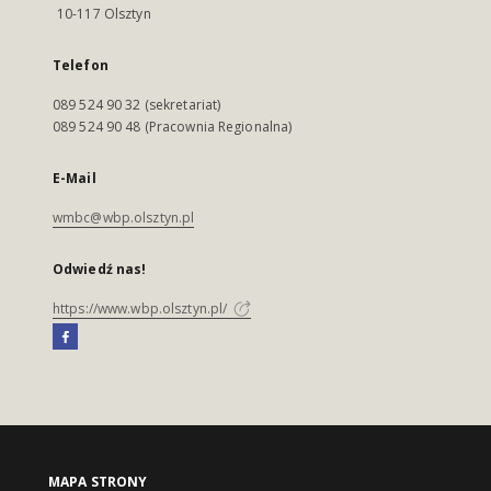
10-117 Olsztyn
Telefon
089 524 90 32 (sekretariat)
089 524 90 48 (Pracownia Regionalna)
E-Mail
wmbc@wbp.olsztyn.pl
Odwiedź nas!
https://www.wbp.olsztyn.pl/
MAPA STRONY