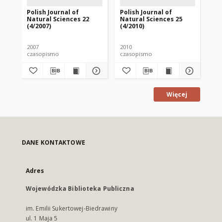
Polish Journal of
Polish Journal of
Pol
Natural Sciences 22
Natural Sciences 25
Na
(4/2007)
(4/2010)
(1/
2007
2010
201
czasopismo
czasopismo
cz
Więcej
DANE KONTAKTOWE
Adres
Wojewódzka Biblioteka Publiczna
im. Emilii Sukertowej-Biedrawiny
ul. 1 Maja 5