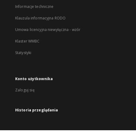
Informacje techniczne
Klauzula informacyjna RODO
Umowa licencyjna niewyłączna - wzór
Klaster WMBC
Statystyki
Konto użytkownika
Zaloguj się
Historia przeglądania