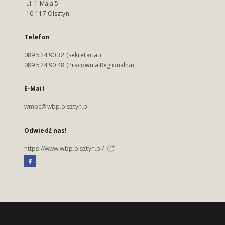
ul. 1 Maja 5
10-117 Olsztyn
Telefon
089 524 90 32 (sekretariat)
089 524 90 48 (Pracownia Regionalna)
E-Mail
wmbc@wbp.olsztyn.pl
Odwiedź nas!
https://www.wbp.olsztyn.pl/