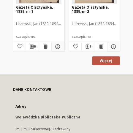
Gazeta Olsztyńska,
Gazeta Olsztyńska,
Ga
1889, nr 1
1889, nr 2
188
Liszewski, Jan (1852-1894). Red.
Liszewski, Jan (1852-1894). Red.
Lis
czasopismo
czasopismo
cz
Więcej
DANE KONTAKTOWE
Adres
Wojewódzka Biblioteka Publiczna
im. Emilii Sukertowej-Biedrawiny