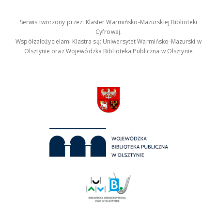
Serwis tworzony przez: Klaster Warmińsko-Mazurskiej Biblioteki
Cyfrowej.
Współzałożycielami Klastra są: Uniwersytet Warmińsko-Mazurski w
Olsztynie oraz Wojewódzka Biblioteka Publiczna w Olsztynie