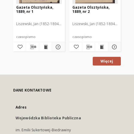
Gazeta Olsztyńska,
Gazeta Olsztyńska,
Ga
1889, nr 1
1889, nr 2
188
Liszewski, Jan (1852-1894). Red.
Liszewski, Jan (1852-1894). Red.
Lis
czasopismo
czasopismo
cz
Więcej
DANE KONTAKTOWE
Adres
Wojewódzka Biblioteka Publiczna
im. Emilii Sukertowej-Biedrawiny