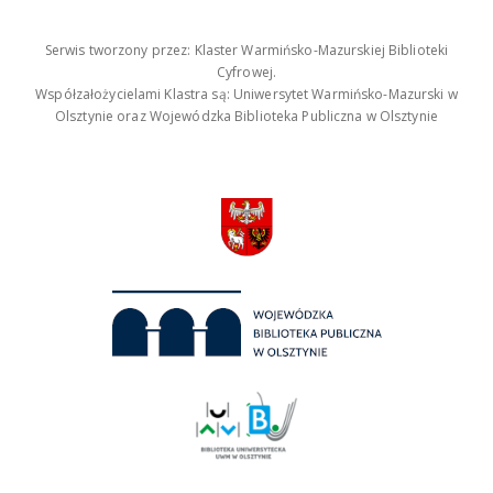
Serwis tworzony przez: Klaster Warmińsko-Mazurskiej Biblioteki
Cyfrowej.
Współzałożycielami Klastra są: Uniwersytet Warmińsko-Mazurski w
Olsztynie oraz Wojewódzka Biblioteka Publiczna w Olsztynie