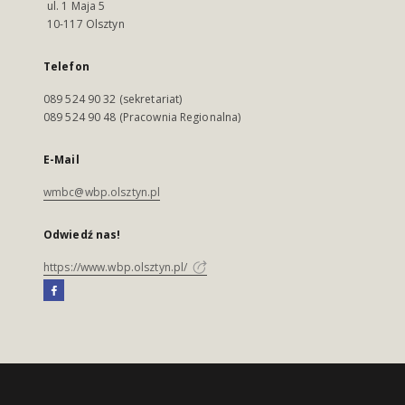
ul. 1 Maja 5
10-117 Olsztyn
Telefon
089 524 90 32 (sekretariat)
089 524 90 48 (Pracownia Regionalna)
E-Mail
wmbc@wbp.olsztyn.pl
Odwiedź nas!
https://www.wbp.olsztyn.pl/