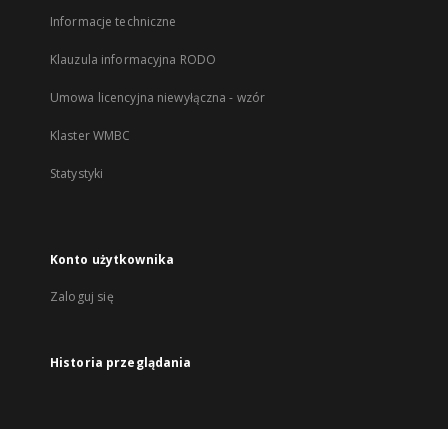
Informacje techniczne
Klauzula informacyjna RODO
Umowa licencyjna niewyłączna - wzór
Klaster WMBC
Statystyki
Konto użytkownika
Zaloguj się
Historia przeglądania