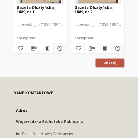
Gazeta Olsztyńska,
Gazeta Olsztyńska,
Ga
1889, nr 1
1889, nr 2
188
Liszewski, Jan (1852-1894). Red.
Liszewski, Jan (1852-1894). Red.
Lis
czasopismo
czasopismo
cz
Więcej
DANE KONTAKTOWE
Adres
Wojewódzka Biblioteka Publiczna
im. Emilii Sukertowej-Biedrawiny