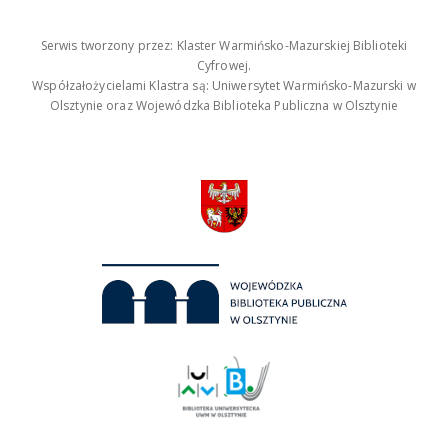
Serwis tworzony przez: Klaster Warmińsko-Mazurskiej Biblioteki
Cyfrowej.
Współzałożycielami Klastra są: Uniwersytet Warmińsko-Mazurski w
Olsztynie oraz Wojewódzka Biblioteka Publiczna w Olsztynie