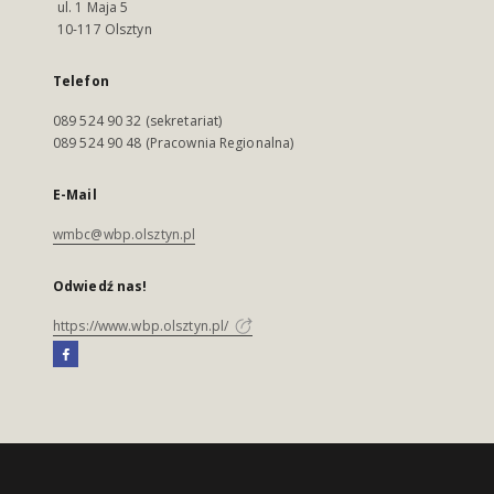
ul. 1 Maja 5
10-117 Olsztyn
Telefon
089 524 90 32 (sekretariat)
089 524 90 48 (Pracownia Regionalna)
E-Mail
wmbc@wbp.olsztyn.pl
Odwiedź nas!
https://www.wbp.olsztyn.pl/