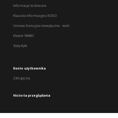
Informacje techniczne
Klauzula informacyjna RODO
Umowa licencyjna niewyłączna - wzór
Klaster WMBC
Statystyki
Konto użytkownika
Zaloguj się
Historia przeglądania