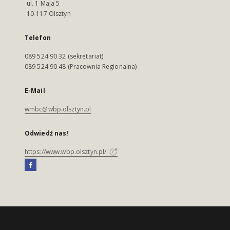
ul. 1 Maja 5
10-117 Olsztyn
Telefon
089 524 90 32 (sekretariat)
089 524 90 48 (Pracownia Regionalna)
E-Mail
wmbc@wbp.olsztyn.pl
Odwiedź nas!
https://www.wbp.olsztyn.pl/