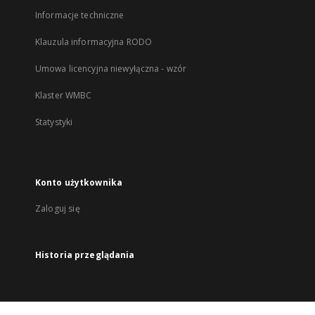
Informacje techniczne
Klauzula informacyjna RODO
Umowa licencyjna niewyłączna - wzór
Klaster WMBC
Statystyki
Konto użytkownika
Zaloguj się
Historia przeglądania