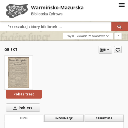
Wyszukiwanie zaawansowane
?
OBIEKT
Pokaż treść
Pobierz
OPIS
INFORMACJE
STRUKTURA