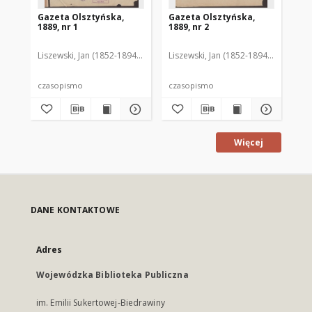
Gazeta Olsztyńska,
Gazeta Olsztyńska,
Ga
1889, nr 1
1889, nr 2
188
Liszewski, Jan (1852-1894). Red.
Liszewski, Jan (1852-1894). Red.
Lis
czasopismo
czasopismo
cz
Więcej
DANE KONTAKTOWE
Adres
Wojewódzka Biblioteka Publiczna
im. Emilii Sukertowej-Biedrawiny