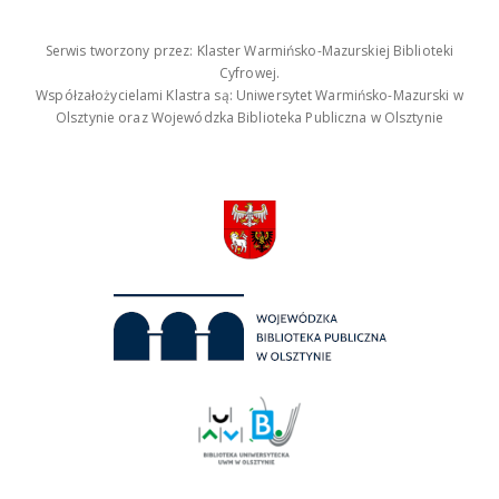
Serwis tworzony przez: Klaster Warmińsko-Mazurskiej Biblioteki
Cyfrowej.
Współzałożycielami Klastra są: Uniwersytet Warmińsko-Mazurski w
Olsztynie oraz Wojewódzka Biblioteka Publiczna w Olsztynie