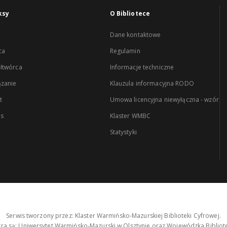
ksy
O Bibliotece
Dane kontaktowe
ca
Regulamin
łtwórca
Informacje techniczne
zanie
Klauzula informacyjna RODO
t
Umowa licencyjna niewyłączna - wzór
es
Klaster WMBC
Statystyki
Serwis tworzony przez: Klaster Warmińsko-Mazurskiej Biblioteki Cyfrowej.
tra są: Uniwersytet Warmińsko-Mazurski w Olsztynie oraz Wojewódzka Bibliote