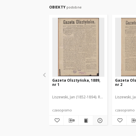
OBIEKTY
podobne
Gazeta Olsztyńska, 1889,
Gazeta Ols
nr 1
nr 2
Liszewski, Jan (1852-1894). Red.
Liszewski, J
czasopismo
czasopismo