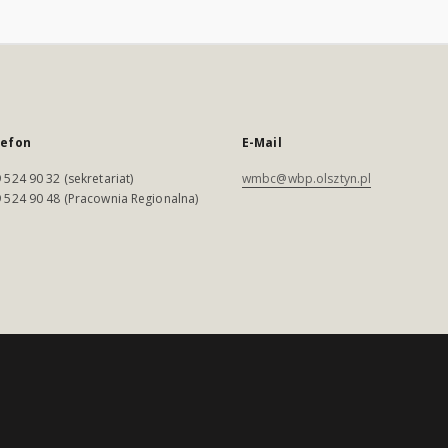
lefon
E-Mail
 524 90 32 (sekretariat)
wmbc@wbp.olsztyn.pl
 524 90 48 (Pracownia Regionalna)