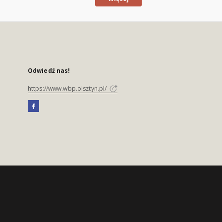
Odwiedź nas!
https://www.wbp.olsztyn.pl/