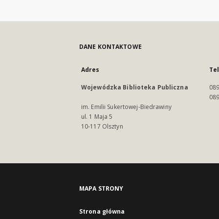
DANE KONTAKTOWE
Adres
Te
Wojewódzka Biblioteka Publiczna
089
089
im. Emilii Sukertowej-Biedrawiny
ul. 1 Maja 5
10-117 Olsztyn
MAPA STRONY
Strona główna