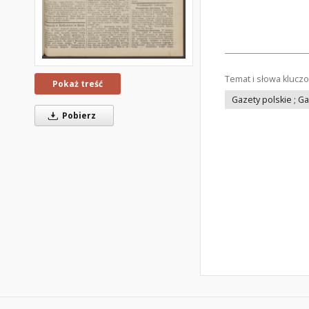
Temat i słowa klucz
Pokaż treść
Gazety polskie ; G
Pobierz