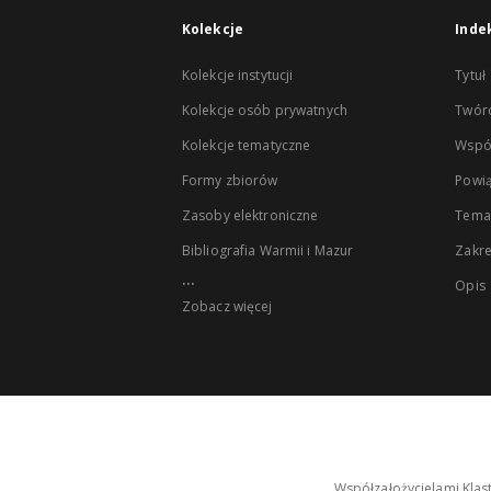
Kolekcje
Inde
Kolekcje instytucji
Tytuł
Kolekcje osób prywatnych
Twór
Kolekcje tematyczne
Wspó
Formy zbiorów
Powią
Zasoby elektroniczne
Tema
Bibliografia Warmii i Mazur
Zakr
...
Opis
Zobacz więcej
Współzałożycielami Klas