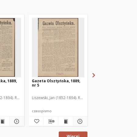
ka, 1889,
Gazeta Olsztyńska, 1889,
Gazeta Olsztyńska, 1
nr 5
nr 6
52-1894). Red.
Liszewski, Jan (1852-1894). Red.
Liszewski, Jan (1852-189
czasopismo
czasopismo
Więcej